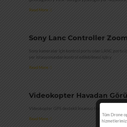
Read More
Sony Lanc Controller Zoom
Sony kameralar için kontrol portu olan LANC portu ü
yer istasyonundan kontrol edilebilmesi için y
Read More
Videokopter Havadan Görü
Videokopter GPS destekli İnsansız Hava Taşıtları IH
Tüm Drone op
Read More
hizmetlerimiz