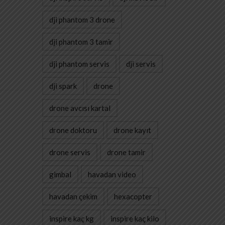
dji phantom 3 drone
dji phantom 3 tamir
dji phantom servis
dji servis
dji spark
drone
drone avcısı kartal
drone doktoru
drone kayıt
drone servis
drone tamir
gimbal
havadan video
havadan çekim
hexacopter
inspire kaç kg
inspire kaç kilo