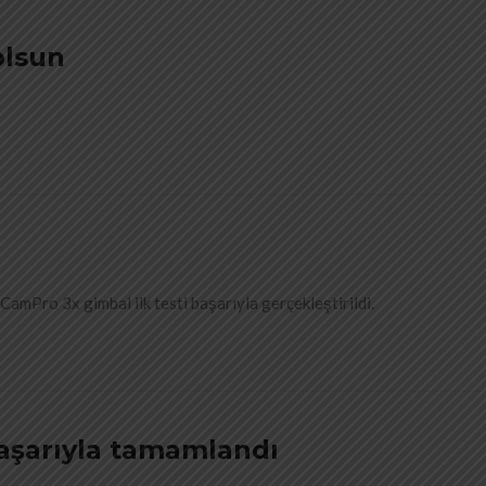
olsun
CamPro 3x gimbal ilk testi başarıyla gerçekleştirildi.
aşarıyla tamamlandı