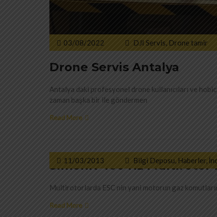
03/08/2022
DJI Servis
,
Drone tamir
Drone Servis Antalya
Antalya daki profesyonel drone kullanıcıları ve hobici
zaman başka bir ile göndermen
Read More
11/03/2013
Bilgi Deposu
,
Haberler
,
İn
SimonK 400 Hz Multirotor E
Multirotorlarda ESC nin yani motorun gaz komutlarına
Read More