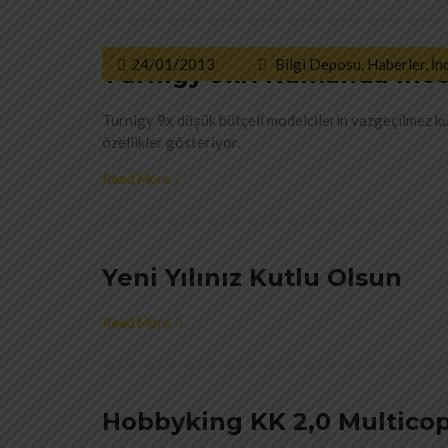
24/01/2013
Bilgi Deposu
,
Haberler
,
İn
Turnigy 9xR Kumanda İnc
Turnigy 9x düşük bütçeli modelcilerin vazgeçilmez ku
özellikler gösteriyor.
Read More
Yeni Yılınız Kutlu Olsun
Read More
Hobbyking KK 2,0 Multicopt