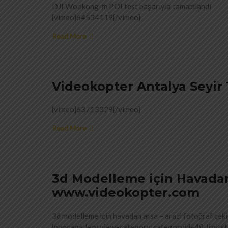
DJI Wookong-m POI test başarıyla tamamlandı
{vimeo}64534119{/vimeo}
Read More
Videokopter Antalya Seyir
{vimeo}63713329{/vimeo}
Read More
3d Modelleme için Havadan
www.videokopter.com
3d modelleme için havadan arsa – arazi fotoğraf çek
{phocagallery view=category|categoryid=48|limitst