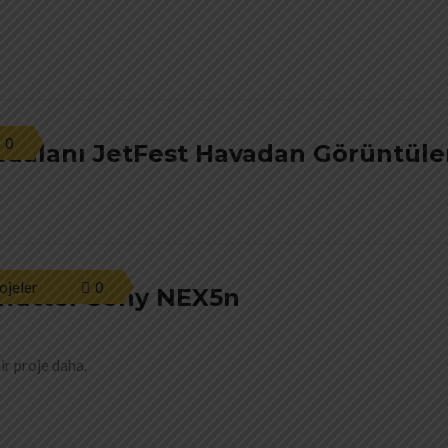
0
avaalanı JetFest Havadan Görüntül
ojeler
0
shutter Sony NEX5n
ir proje daha.