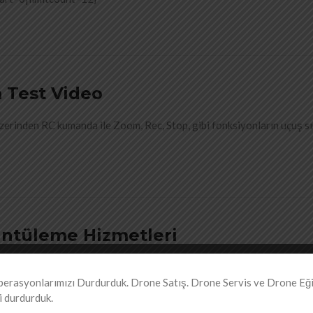
 Test Video
zerinden RC kumanda ile Zoom, Rec, Stop, gibi fonksiyonların uçuş s
ntüleme Hizmetleri
A ( UAV ) Multikopterler ile Havadan Görüntüleme Hizmeti Verir.
erasyonlarımızı Durdurduk. Drone Satış. Drone Servis ve Drone Eğ
i durdurduk.