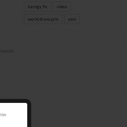
turnigy 9x
video
world drone prix
yeni
ırasında
itim