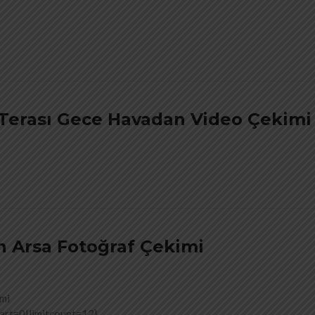
 Terası Gece Havadan Video Çekimi
 Arsa Fotoğraf Çekimi
imi
art=0|limitcount=12}