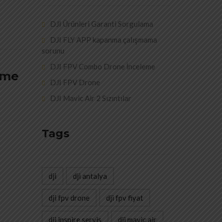
DJI Ürünleri Garanti Sorgulama
DJI FLY APP kapanma çalışmama
sorunu
DJI FPV Combo Drone İnceleme
eme
DJI FPV Drone
DJI Mavic Air 2 Sızıntılar
Tags
dji
dji antalya
dji fpv drone
dji fpv fiyat
dji inspire servis
dji mavic air