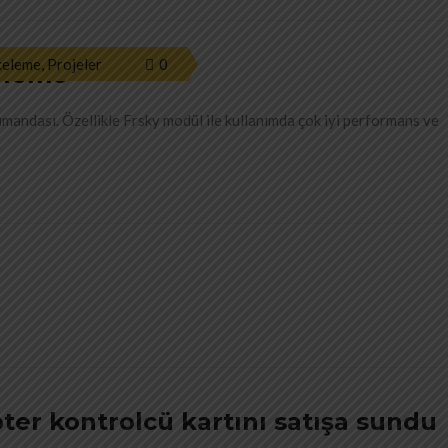
celeme
,
Projeler
0
eleme
mandası. Özellikle Frsky modül ile kullanımda çok iyi performans ve
er kontrolcü kartını satışa sundu