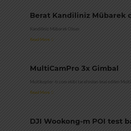
Berat Kandiliniz Mübarek 
Kandiliniz Mübarek Olsun
Read More
MultiCamPro 3x Gimbal
Multikopter-tr.com ekibi tarafından imal edilen Multi
Read More
DJI Wookong-m POI test b