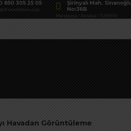
0 850 305 25 05
Şirinyalı Mah. Sinanoğl
No:36B
o@dronedoktoru.com
Muratpaşa / Antalya / TÜRKİYE
ayı Havadan Görüntüleme