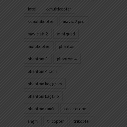
intel
kkmulticopter
kkmultikopter
mavic 2 pro
mavic air 2
mini quad
multikopter
phantom
phantom 3
phantom 4
phantom 4 tamir
phantom kaç gram
phantom kaç kilo
phantom tamir
racer drone
shgm
tricopter
trikopter