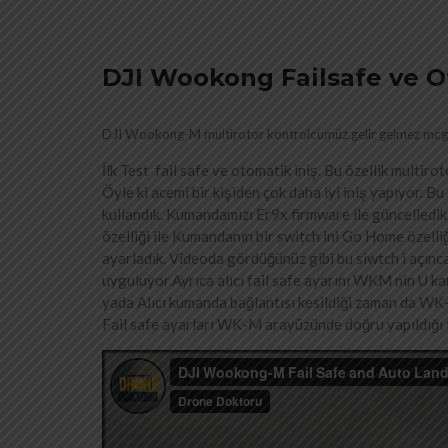
DJI Wookong Failsafe ve Ot
DJI Wookong-M multirotor kontrolcümüz gelir gelmez mcgy
İlk Test fail safe ve otomatik iniş. Bu özellik multir
Öyle ki acemi bir kişiden çok daha iyi iniş yapıyor.
kullandık. Kumandamızı Er9x firmware ile güncelledik.
özelliği ile Kumandanın bir switch ini Go Home özelli
ayarladık. Videoda gördüğünüz gibi bu siwtch i açın
uyguluyor.Ayrıca alıcı fail safe ayarını WKM nin U k
yada Alıcı kumanda bağlantısı kesildiği zaman da WK-
Fail safe ayarları WK-M arayüzünde doğru yapıldığı 