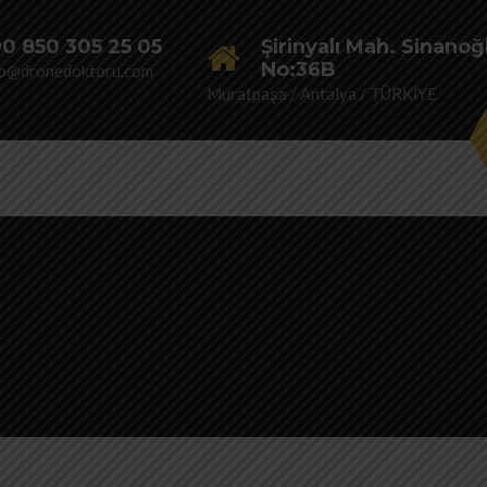
0 850 305 25 05
Şirinyalı Mah. Sinanoğ
No:36B
fo@dronedoktoru.com
Muratpaşa / Antalya / TÜRKİYE