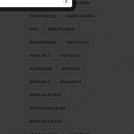
havadan çekim
hexacopter
inspire kaç kg
inspire kaç kilo
intel
kkmulticopter
kkmultikopter
mavic 2 pro
mavic air 2
mini quad
multikopter
phantom
phantom 3
phantom 4
phantom 4 tamir
phantom kaç gram
phantom kaç kilo