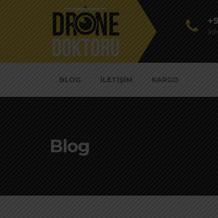
+9
in
BLOG
İLETIŞIM
KARGO
Blog