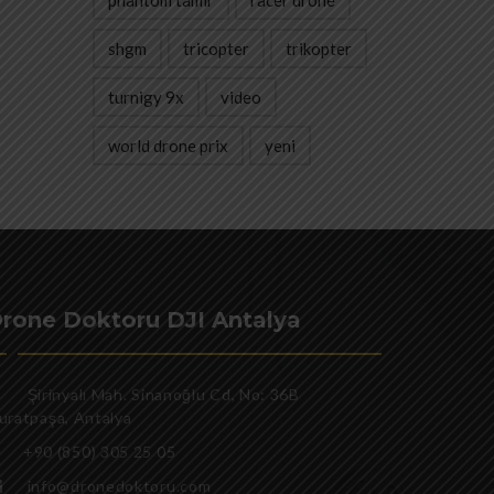
phantom tamir
racer drone
shgm
tricopter
trikopter
turnigy 9x
video
world drone prix
yeni
rone Doktoru DJI Antalya
Şirinyalı Mah. Sinanoğlu Cd, No: 36B
uratpaşa, Antalya
+90 (850) 305 25 05
info@dronedoktoru.com