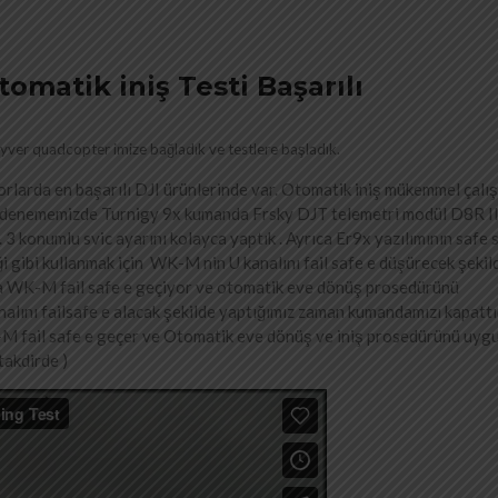
omatik iniş Testi Başarılı
ver quadcopter imize bağladık ve testlere başladık.
otorlarda en başarılı DJI ürünlerinde var. Otomatik iniş mükemmel çalış
 Bu denememizde Turnigy 9x kumanda Frsky DJT telemetri modül D8R II 
 3 konumlu svic ayarını kolayca yaptık . Ayrıca Er9x yazılımının safe 
ği gibi kullanmak için WK-M nin U kanalını fail safe e düşürecek şekil
ca WK-M fail safe e geçiyor ve otomatik eve dönüş prosedürünü
analını failsafe e alacak şekilde yaptığımız zaman kumandamızı kapatt
M fail safe e geçer ve Otomatik eve dönüş ve iniş prosedürünü uygul
takdirde )