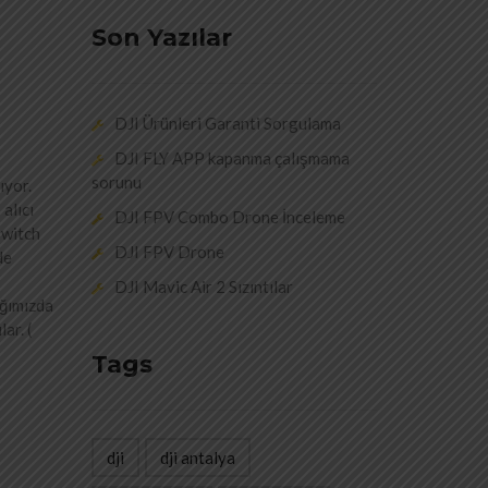
Son Yazılar
DJI Ürünleri Garanti Sorgulama
DJI FLY APP kapanma çalışmama
sorunu
ıyor.
alıcı
DJI FPV Combo Drone İnceleme
switch
DJI FPV Drone
de
DJI Mavic Air 2 Sızıntılar
ığımızda
ar. (
Tags
dji
dji antalya