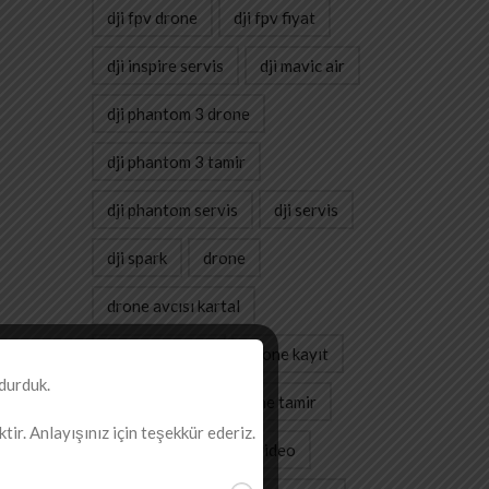
dji fpv drone
dji fpv fiyat
dji inspire servis
dji mavic air
dji phantom 3 drone
dji phantom 3 tamir
dji phantom servis
dji servis
dji spark
drone
drone avcısı kartal
drone doktoru
drone kayıt
durduk.
drone servis
drone tamir
ir. Anlayışınız için teşekkür ederiz.
gimbal
havadan video