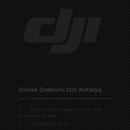
Drone Doktoru DJI Antalya
Şirinyalı Mah. Sinanoğlu Cd, No: 36B
Muratpaşa, Antalya
+90 (850) 305 25 05