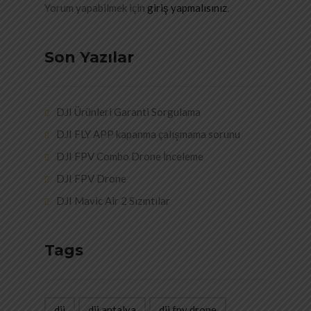
Yorum yapabilmek için
giriş yapmalısınız
.
Son Yazılar
DJI Ürünleri Garanti Sorgulama
DJI FLY APP kapanma çalışmama sorunu
DJI FPV Combo Drone İnceleme
DJI FPV Drone
DJI Mavic Air 2 Sızıntılar
Tags
dji
dji antalya
dji fpv drone