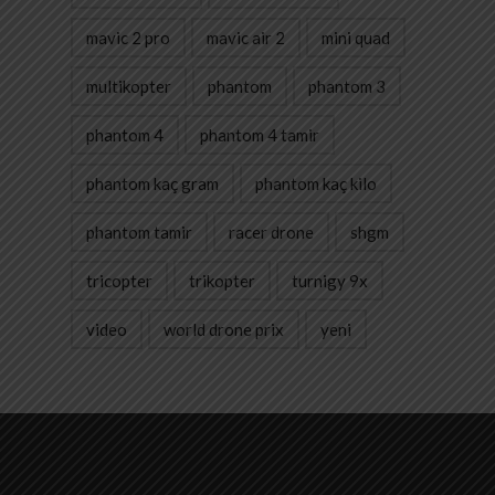
mavic 2 pro
mavic air 2
mini quad
multikopter
phantom
phantom 3
phantom 4
phantom 4 tamir
phantom kaç gram
phantom kaç kilo
phantom tamir
racer drone
shgm
tricopter
trikopter
turnigy 9x
video
world drone prix
yeni