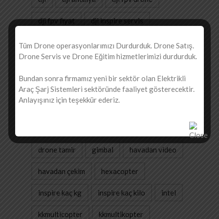
dji fpv fiyat
dji inspire servis
dji mavic air
dji phantom 3 drone
Tüm Drone operasyonlarımızı Durdurduk. Drone Satış.
Drone Servis ve Drone Eğitim hizmetlerimizi durdurduk.
dji phantom 3 tamir
dji phantom servis
Bundan sonra firmamız yeni bir sektör olan Elektrikli
dji servis
dji spark
drone
Araç Şarj Sistemleri sektöründe faaliyet gösterecektir.
Anlayışınız için teşekkür ederiz.
drone avcısı kartal
drone doktoru
drone kayıt
drone servis
drone tamir
gimbal
havadan video
havadan çekim
hexacopter
inspire kaç kg
inspire kaç kilo
intel
kkmulticopter
kkmultikopter