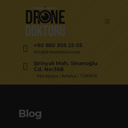
+90 850 305 25 05
info@dronedoktoru.com
Şirinyalı Mah. Sinanoğlu
Cd. No:36B
Muratpaşa / Antalya / TÜRKİYE
Blog