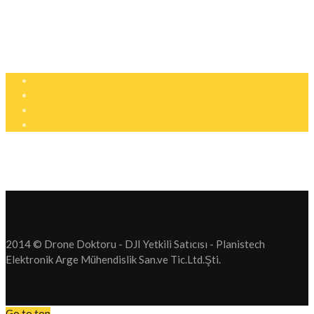
+90 (850) 305 25 05
info@dronedoktoru.com
Pzt - Ctsi: 9:00 - 18:00
2014 © Drone Doktoru - DJI Yetkili Satıcısı - Planistech
Elektronik Arge Mühendislik San.ve Tic.Ltd.Şti.
Go to top