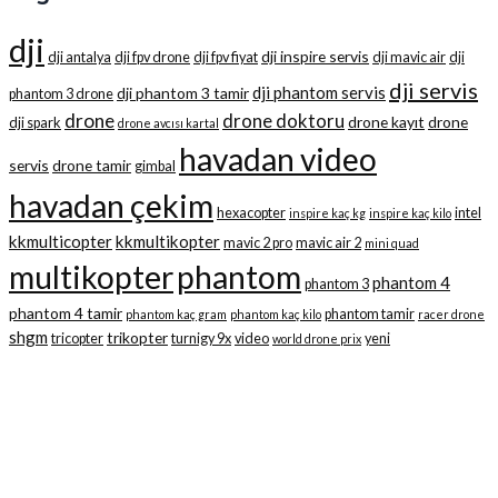
dji
dji inspire servis
dji antalya
dji fpv drone
dji fpv fiyat
dji mavic air
dji
dji servis
dji phantom servis
dji phantom 3 tamir
phantom 3 drone
drone
drone doktoru
drone kayıt
drone
dji spark
drone avcısı kartal
havadan video
servis
drone tamir
gimbal
havadan çekim
hexacopter
intel
inspire kaç kg
inspire kaç kilo
kkmulticopter
kkmultikopter
mavic 2 pro
mavic air 2
mini quad
multikopter
phantom
phantom 4
phantom 3
phantom 4 tamir
phantom tamir
phantom kaç gram
phantom kaç kilo
racer drone
shgm
trikopter
tricopter
turnigy 9x
video
yeni
world drone prix