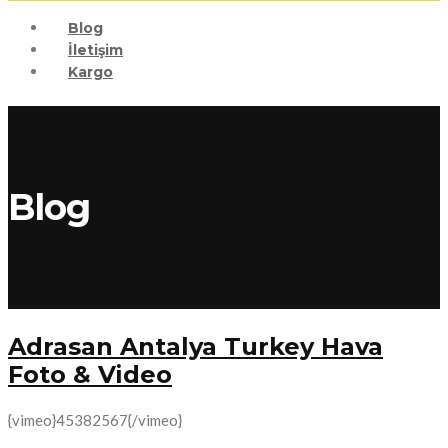
Blog
İletişim
Kargo
Blog
Adrasan Antalya Turkey Hava
Foto & Video
{vimeo}45382567{/vimeo}