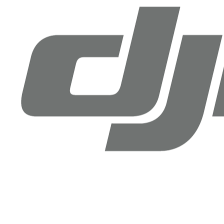
Drone Doktoru DJI Antalya
Şirinyalı Mah. Sinanoğlu Cd, No: 36B Muratpaşa, Antalya