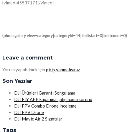
{vimeo}45537171{/vimeo}
{phocagallery view=category|categoryid=44|limitstart=0|limitcount=0}
Leave a comment
Yorum yapabilmek için
giriş yapmalısınız
.
Son Yazılar
DJI Ürünleri Garanti Sorgulama
DJI FLY APP kapanma çalışmama sorunu
DJI FPV Combo Drone İnceleme
DJI FPV Drone
DJI Mavic Air 2 Sızıntılar
Tags