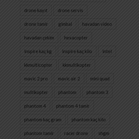
drone kayıt
drone servis
drone tamir
gimbal
havadan video
havadan çekim
hexacopter
inspire kaç kg
inspire kaç kilo
intel
kkmulticopter
kkmultikopter
mavic 2 pro
mavic air 2
mini quad
multikopter
phantom
phantom 3
phantom 4
phantom 4 tamir
phantom kaç gram
phantom kaç kilo
phantom tamir
racer drone
shgm