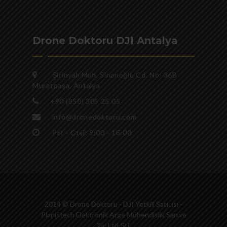
Drone Doktoru DJI Antalya
Şirinyalı Mah. Sinanoğlu Cd, No: 36B
Muratpaşa, Antalya
+90 (850) 305 25 05
info@dronedoktoru.com
Pzt - Ctsi: 9:00 - 18:00
2014 © Drone Doktoru - DJI Yetkili Satıcısı -
Planistech Elektronik Arge Mühendislik San.ve
Tic.Ltd.Şti.