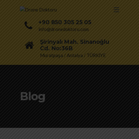
+90 850 305 25 05
info@dronedoktoru.com
Şirinyalı Mah. Sinanoğlu
Cd. No:36B
Muratpaşa / Antalya / TÜRKİYE
Blog