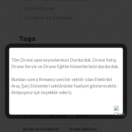
DJI FPV Drone
DJI Mavic Air 2 Sızıntılar
Tags
Tüm Drone operasyonlarımızı Durdurduk. Drone Satış.
dji
dji antalya
dji fpv drone
Drone Servis ve Drone Eğitim hizmetlerimizi durdurduk.
dji fpv fiyat
dji inspire servis
Bundan sonra firmamız yeni bir sektör olan Elektrikli
Araç Şarj Sistemleri sektöründe faaliyet gösterecektir.
dji mavic air
dji phantom 3 drone
Anlayışınız için teşekkür ederiz.
dji phantom 3 tamir
dji phantom servis
dji servis
dji spark
drone
drone avcısı kartal
drone doktoru