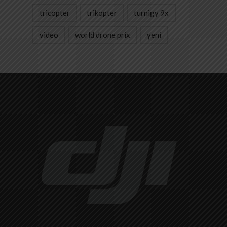
tricopter
trikopter
turnigy 9x
video
world drone prix
yeni