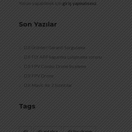
Yorum yapabilmek için
giriş yapmalısınız
.
Son Yazılar
DJI Ürünleri Garanti Sorgulama
DJI FLY APP kapanma çalışmama sorunu
DJI FPV Combo Drone İnceleme
DJI FPV Drone
DJI Mavic Air 2 Sızıntılar
Tags
dji
dji antalya
dji fpv drone