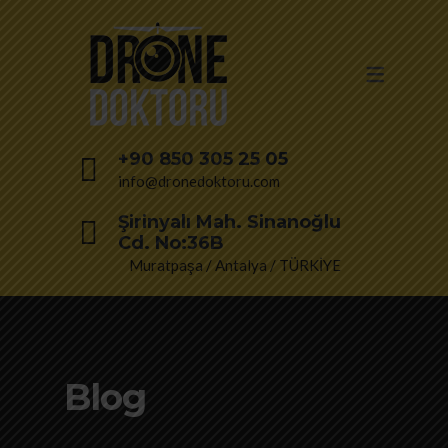
+90 850 305 25 05
info@dronedoktoru.com
Şirinyalı Mah. Sinanoğlu
Cd. No:36B
Muratpaşa / Antalya / TÜRKİYE
Blog