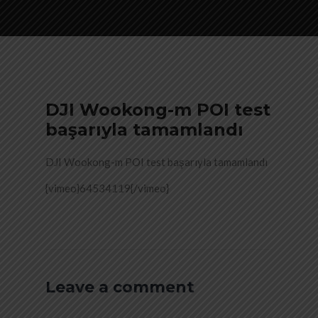
DJI Wookong-m POI test
başarıyla tamamlandı
DJI Wookong-m POI test başarıyla tamamlandı
{vimeo}64534119{/vimeo}
Leave a comment