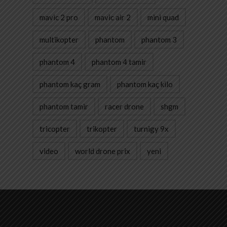
mavic 2 pro
mavic air 2
mini quad
multikopter
phantom
phantom 3
phantom 4
phantom 4 tamir
phantom kaç gram
phantom kaç kilo
phantom tamir
racer drone
shgm
tricopter
trikopter
turnigy 9x
video
world drone prix
yeni