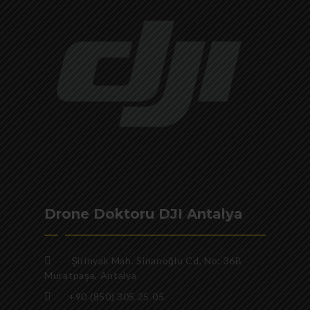
Drone Doktoru DJI Antalya
Şirinyalı Mah. Sinanoğlu Cd, No: 36B
Muratpaşa, Antalya
+90 (850) 305 25 05