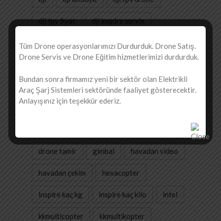
dji fpv fiyat
dji inspire servis
dji mavic air
dji phantom 3 drone
Tüm Drone operasyonlarımızı Durdurduk. Drone Satış.
Drone Servis ve Drone Eğitim hizmetlerimizi durdurduk.
dji phantom 3 tamir
dji phantom servis
Bundan sonra firmamız yeni bir sektör olan Elektrikli
dji servis
dji spark
drone
Araç Şarj Sistemleri sektöründe faaliyet gösterecektir.
Anlayışınız için teşekkür ederiz.
drone avcısı kartal
drone doktoru
drone kayıt
drone servis
drone tamir
gimbal
havadan video
havadan çekim
hexacopter
inspire kaç kg
inspire kaç kilo
intel
kkmulticopter
kkmultikopter