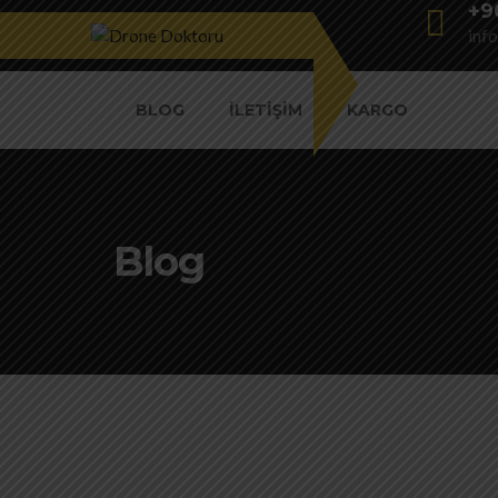
+9
inf
BLOG
İLETIŞIM
KARGO
Blog