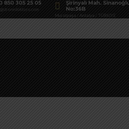
0 850 305 25 05
Şirinyalı Mah. Sinanoğl
No:36B
o@dronedoktoru.com
Muratpaşa / Antalya / TÜRKİYE