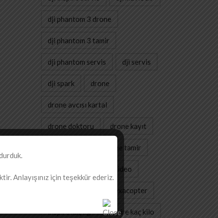
dji phantom 3 drone
dji phantom 3 tamir
dji phantom servis
dji servis
dji spark
drone
drone avcısı kartal
drone doktoru
drone kayıt
drone servis
drone tamir
durduk.
gimbal
havadan video
ir. Anlayışınız için teşekkür ederiz.
havadan çekim
hexacopter
inspire kaç kg
inspire kaç kilo