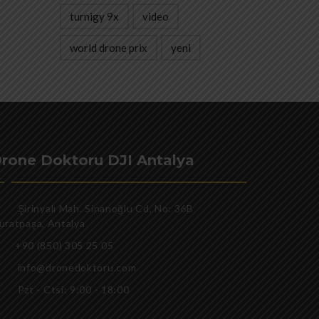
turnigy 9x
video
world drone prix
yeni
rone Doktoru DJI Antalya
Şirinyalı Mah. Sinanoğlu Cd, No: 36B
uratpaşa, Antalya
+90 (850) 305 25 05
info@dronedoktoru.com
Pzt - Ctsi: 9:00 - 18:00