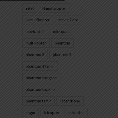
intel
kkmulticopter
kkmultikopter
mavic 2 pro
mavic air 2
mini quad
multikopter
phantom
phantom 3
phantom 4
phantom 4 tamir
phantom kaç gram
phantom kaç kilo
phantom tamir
racer drone
shgm
tricopter
trikopter