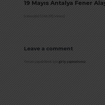
19 Mayıs Antalya Fener Al
{vimeo}66524639{/vimeo}
Leave a comment
Yorum yapabilmek için
giriş yapmalısınız
.