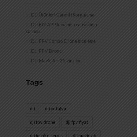
DJI Ürünleri Garanti Sorgulama
DJI FLY APP kapanma çalışmama
sorunu
DJI FPV Combo Drone İnceleme
DJI FPV Drone
DJI Mavic Air 2 Sızıntılar
Tags
dji
dji antalya
dji fpv drone
dji fpv fiyat
dji inspire servis
dji mavic air