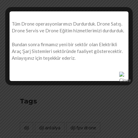
Son Yazılar
Tüm Drone operasyonlarımızı Durdurduk. Drone Satış.
Drone Servis ve Drone Eğitim hizmetlerimizi durdurduk.
DJI Ürünleri Garanti Sorgulama
Bundan sonra firmamız yeni bir sektör olan Elektrikli
DJI FLY APP kapanma çalışmama sorunu
Araç Şarj Sistemleri sektöründe faaliyet gösterecektir.
Anlayışınız için teşekkür ederiz.
DJI FPV Combo Drone İnceleme
DJI FPV Drone
DJI Mavic Air 2 Sızıntılar
Tags
dji
dji antalya
dji fpv drone