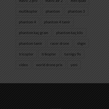
mavic 2 pro
mavic air 2
mini quad
multikopter
phantom
phantom 3
phantom 4
phantom 4 tamir
phantom kaç gram
phantom kaç kilo
phantom tamir
racer drone
shgm
tricopter
trikopter
turnigy 9x
video
world drone prix
yeni