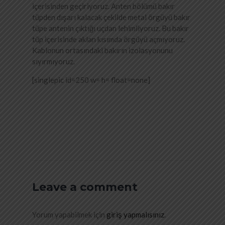
içerisinden geçiriyoruz. Anten bölümü bakır
tüpden dışarı kalacak çekilde metal örgüyü bakır
tüpe antenin çıktığı uçdan lehimliyoruz. Bu bakır
tüp içerisinde aklan kısımda örgüyü açmıyoruz.
Kablonun ortasındaki bakırın izolasyonunu
sıyırmıyoruz.
[singlepic id=250 w= h= float=none]
Leave a comment
Yorum yapabilmek için
giriş yapmalısınız
.