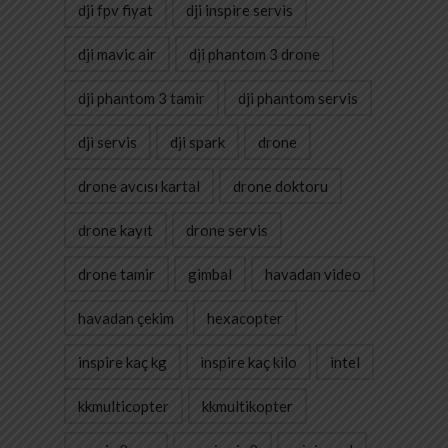
dji fpv fiyat
dji inspire servis
dji mavic air
dji phantom 3 drone
dji phantom 3 tamir
dji phantom servis
dji servis
dji spark
drone
drone avcısı kartal
drone doktoru
drone kayıt
drone servis
drone tamir
gimbal
havadan video
havadan çekim
hexacopter
inspire kaç kg
inspire kaç kilo
intel
kkmulticopter
kkmultikopter