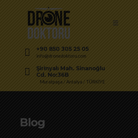
+90 850 305 25 05
info@dronedoktoru.com
Şirinyalı Mah. Sinanoğlu
Cd. No:36B
Muratpaşa / Antalya / TÜRKİYE
Blog