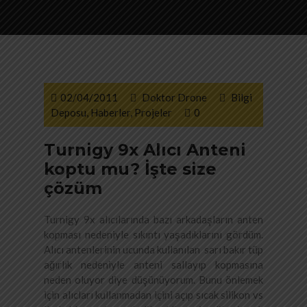
02/04/2011
Doktor Drone
Bilgi
Deposu
,
Haberler
,
Projeler
0
Turnigy 9x Alıcı Anteni
koptu mu? İşte size
çözüm
Turnigy 9x alıcılarında bazı arkadaşların anten
kopması nedeniyle sıkıntı yaşadıklarını gördüm.
Alıcı antenlerinin ucunda kullanılan sarı bakır tüp
ağırlık nedeniyle anteni sallayıp kopmasına
neden oluyor diye düşünüyorum. Bunu önlemek
için alıcları kullanmadan içini açıp sıcak silikon vs