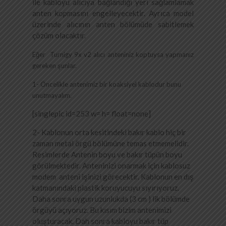
ile kabloyu alıcıya bağlandığı yeri sağlamlamak
anten kopmasını engelleyecektir. Ayrıca model
üzerinde alıcının anten bölümüde sabitlemek
çözüm olacaktır.
Eğer Turnigy 9x v2 alıcı anteniniz koptuysa yapmanız
gereken şunlar.
1- Öncelikle antenimiz bir koaksiyel kablodur bunu
unutmayalım.
[singlepic id=253 w= h= float=none]
2- Kablonun orta kesitindeki bakır kablo hiç bir
zaman metal örgü bölümüne temas etmemelidir.
Resimlerde Antenin boyu ve bakır tüpün boyu
görülmektedir. Anteninizi onarmak için kablosuz
modem anteni işinizi görecektir. Kablonun en dış
katmanındaki plastik koruyucuyu sıyırıyoruz.
Daha sonra uygun uzunlukda (3 cm ) lik bölümde
örgüyü açıyoruz. Bu kısım bizim antenimizi
oluşturacak. Dah sonra kabloyu bakır tüp