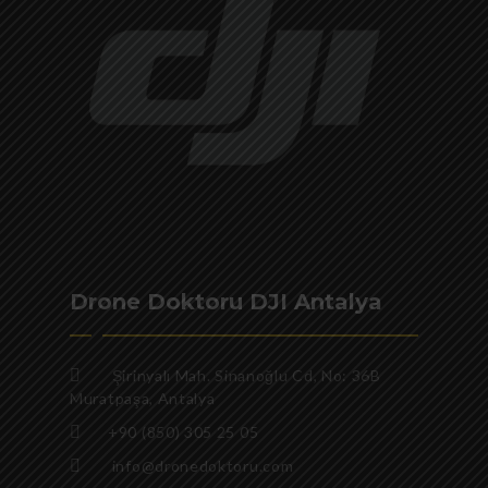
Drone Doktoru DJI Antalya
Şirinyalı Mah. Sinanoğlu Cd, No: 36B
Muratpaşa, Antalya
+90 (850) 305 25 05
info@dronedoktoru.com