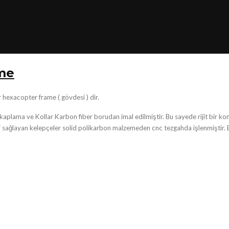
me
hexacopter frame ( gövdesi ) dir.
lama ve Kollar Karbon fiber borudan imal edilmiştir. Bu sayede rijit bir kons
 sağlayan kelepçeler solid polikarbon malzemeden cnc tezgahda işlenmiştir. Bo