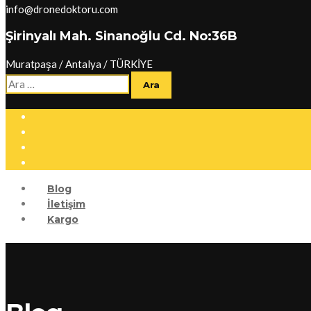
info@dronedoktoru.com
Şirinyalı Mah. Sinanoğlu Cd. No:36B
Muratpaşa / Antalya / TÜRKİYE
Arama:
Blog
İletişim
Kargo