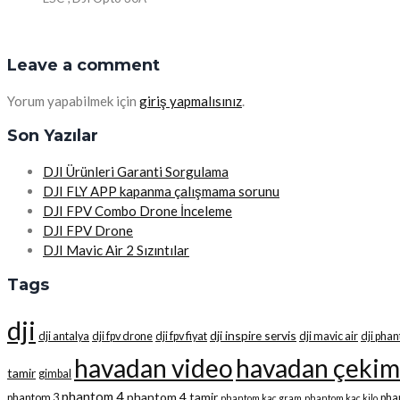
Leave a comment
Yorum yapabilmek için
giriş yapmalısınız
.
Son Yazılar
DJI Ürünleri Garanti Sorgulama
DJI FLY APP kapanma çalışmama sorunu
DJI FPV Combo Drone İnceleme
DJI FPV Drone
DJI Mavic Air 2 Sızıntılar
Tags
dji
dji inspire servis
dji antalya
dji fpv drone
dji fpv fiyat
dji mavic air
dji pha
havadan video
havadan çekim
tamir
gimbal
phantom 4
phantom 4 tamir
phantom 3
pha
phantom kaç gram
phantom kaç kilo