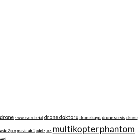
drone
drone doktoru
drone kayıt
drone servis
drone
drone avcısı kartal
multikopter
phantom
avic 2 pro
mavic air 2
mini quad
yeni