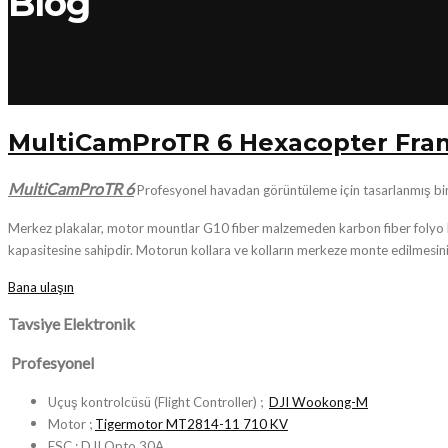
Blog
MultiCamProTR 6 Hexacopter Fra
MultiCamProTR 6
Profesyonel havadan görüntüleme için tasarlanmış bir 
Merkez plakalar, motor mountlar G10 fiber malzemeden karbon fiber folyo kap
kapasitesine sahipdir. Motorun kollara ve kolların merkeze monte edilmesini
Bana ulaşın
Tavsiye Elektronik
Profesyonel
Uçuş kontrolcüsü (Flight Controller) ;
DJI Wookong-M
Motor ;
Tigermotor MT2814-11 710 KV
ESC ; DJI Opto 30A