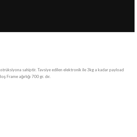
trüksiyona sahiptir. Tavsiye edilen elektronik ile 3kg a kadar payload
ş Frame ağırlığı 700 gr. dır.