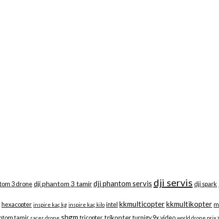
dji servis
dji phantom servis
dji phantom 3 tamir
ntom 3 drone
dji spark
kkmulticopter
kkmultikopter
hexacopter
intel
m
inspire kaç kg
inspire kaç kilo
shgm
trikopter
ntom tamir
tricopter
turnigy 9x
video
racer drone
world drone prix