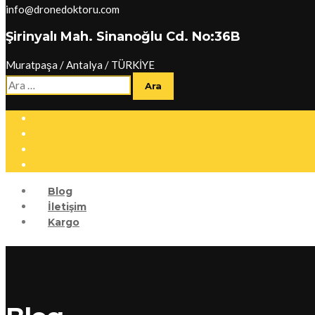
info@dronedoktoru.com
Şirinyalı Mah. Sinanoğlu Cd. No:36B
Muratpaşa / Antalya / TÜRKİYE
Arama:
Blog
İletişim
Kargo