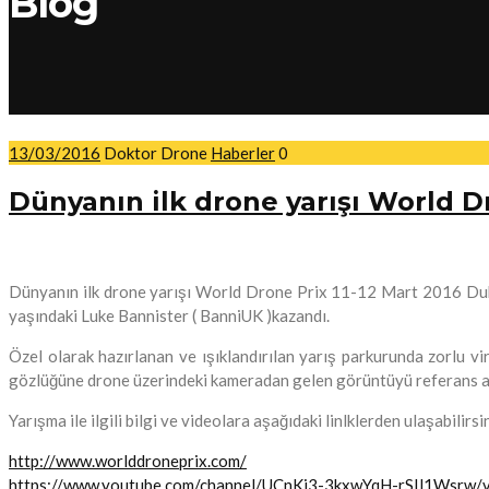
Blog
13/03/2016
Doktor Drone
Haberler
0
Dünyanın ilk drone yarışı World D
Dünyanın ilk drone yarışı World Drone Prix 11-12 Mart 2016 Duba
yaşındaki Luke Bannister ( BanniUK )kazandı.
Özel olarak hazırlanan ve ışıklandırılan yarış parkurunda zorlu vi
gözlüğüne drone üzerindeki kameradan gelen görüntüyü referans ala
Yarışma ile ilgili bilgi ve videolara aşağıdaki linlklerden ulaşabilirsin
http://www.worlddroneprix.com/
https://www.youtube.com/channel/UCnKi3-3kxwYqH-rSIl1Wsrw/