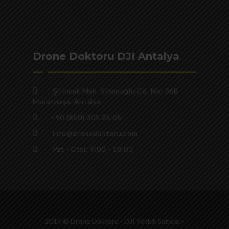
Drone Doktoru DJI Antalya
Şirinyalı Mah. Sinanoğlu Cd, No: 36B
Muratpaşa, Antalya
+90 (850) 305 25 05
info@dronedoktoru.com
Pzt - Ctsi: 9:00 - 18:00
2014 © Drone Doktoru - DJI Yetkili Satıcısı -