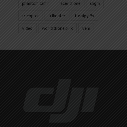
phantom tamir
racer drone
shgm
tricopter
trikopter
turnigy 9x
video
world drone prix
yeni