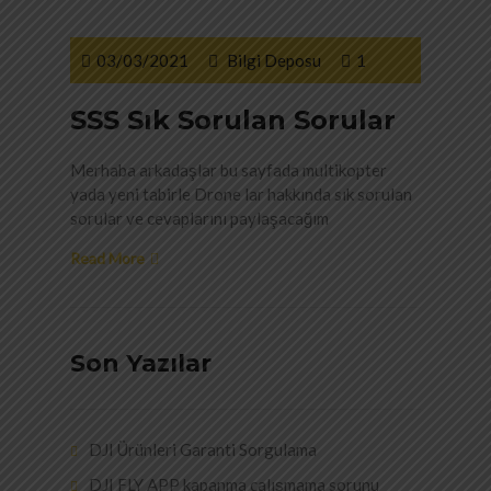
03/03/2021
Bilgi Deposu
1
SSS Sık Sorulan Sorular
Merhaba arkadaşlar bu sayfada multikopter
yada yeni tabirle Drone lar hakkında sık sorulan
sorular ve cevaplarını paylaşacağım
Read More
Son Yazılar
DJI Ürünleri Garanti Sorgulama
DJI FLY APP kapanma çalışmama sorunu