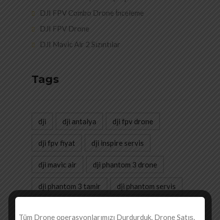
DJI FPV Combo Drone İnceleme
DJI FPV Drone
DJI Mavic Air 2 Sızıntılar
Tags
dji
dji antalya
dji fpv drone
dji fpv fiyat
dji inspire servis
dji mavic air
dji phantom 3 drone
dji phantom 3 tamir
dji phantom servis
dji servis
dji spark
drone
Tüm Drone operasyonlarımızı Durdurduk. Drone Satış.