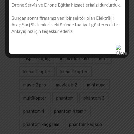
Drone Servis ve Drone Eğitim hizmetlerimizi durdurduk.
drone avcısı kartal
drone doktoru
Bundan sonra firmamız yeni bir sektör olan Elektrikli
drone kayıt
drone servis
Araç Şarj Sistemleri sektöründe faaliyet gösterecektir.
Anlayışınız için teşekkür ederiz.
drone tamir
gimbal
havadan video
havadan çekim
hexacopter
inspire kaç kg
inspire kaç kilo
intel
kkmulticopter
kkmultikopter
mavic 2 pro
mavic air 2
mini quad
multikopter
phantom
phantom 3
phantom 4
phantom 4 tamir
phantom kaç gram
phantom kaç kilo