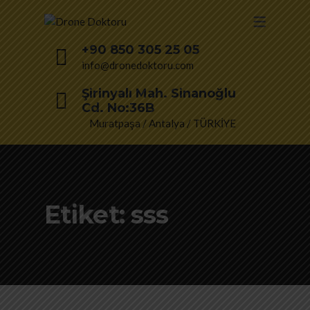
+90 850 305 25 05
info@dronedoktoru.com
Şirinyalı Mah. Sinanoğlu
Cd. No:36B
Muratpaşa / Antalya / TÜRKİYE
Etiket:
sss