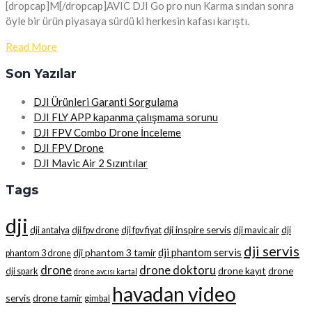
[dropcap]M[/dropcap]AVIC DJI Go pro nun Karma sından sonra
öyle bir ürün piyasaya sürdü ki herkesin kafası karıştı.
Read More
Son Yazılar
DJI Ürünleri Garanti Sorgulama
DJI FLY APP kapanma çalışmama sorunu
DJI FPV Combo Drone İnceleme
DJI FPV Drone
DJI Mavic Air 2 Sızıntılar
Tags
dji
dji inspire servis
dji antalya
dji fpv drone
dji fpv fiyat
dji mavic air
dji
dji servis
dji phantom servis
dji phantom 3 tamir
phantom 3 drone
drone
drone doktoru
drone kayıt
drone
dji spark
drone avcısı kartal
havadan video
servis
drone tamir
gimbal