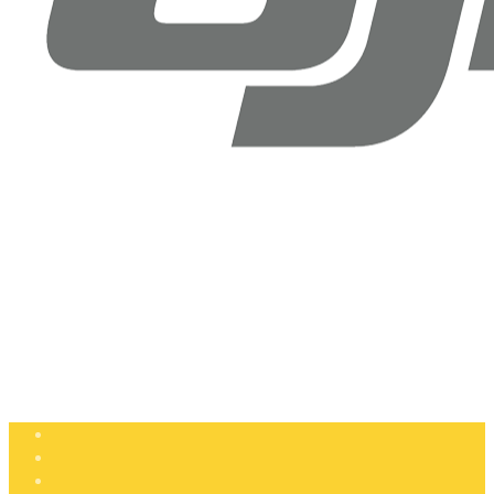
Drone Doktoru DJI Antalya
Şirinyalı Mah. Sinanoğlu Cd, No: 36B Muratpaşa, Antalya
+90 (850) 305 25 05
info@dronedoktoru.com
Pzt - Ctsi: 9:00 - 18:00