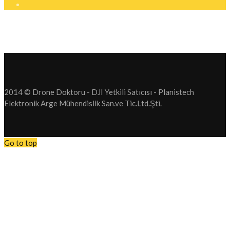
2014 © Drone Doktoru - DJI Yetkili Satıcısı - Planistech
Elektronik Arge Mühendislik San.ve Tic.Ltd.Şti.
Go to top
Tüm Drone operasyonlarımızı Durdurduk. Drone Satış. Drone Serv
hizmetlerimizi durdurduk.
Bundan sonra firmamız yeni bir sektör olan Elektrikli Araç Şarj Sis
faaliyet gösterecektir. Anlayışınız için teşekkür ederiz.