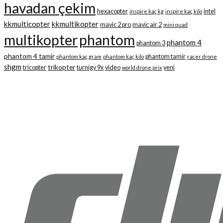
havadan çekim
hexacopter
intel
inspire kaç kg
inspire kaç kilo
kkmulticopter
kkmultikopter
mavic 2 pro
mavic air 2
mini quad
multikopter
phantom
phantom 4
phantom 3
phantom 4 tamir
phantom tamir
phantom kaç gram
phantom kaç kilo
racer drone
shgm
trikopter
tricopter
turnigy 9x
video
yeni
world drone prix