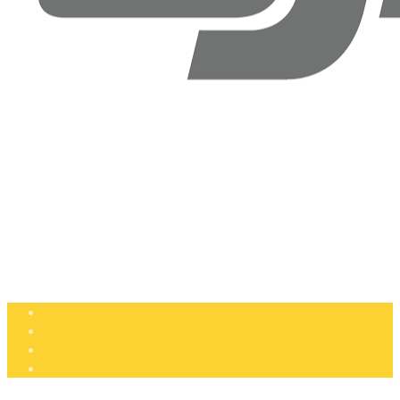
Drone Doktoru DJI Antalya
Şirinyalı Mah. Sinanoğlu Cd, No: 36B Muratpaşa, Antalya
+90 (850) 305 25 05
info@dronedoktoru.com
Pzt - Ctsi: 9:00 - 18:00