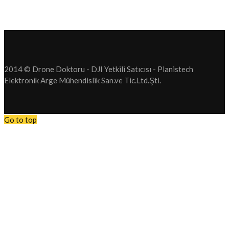
2014 © Drone Doktoru - DJI Yetkili Satıcısı - Planistech
Elektronik Arge Mühendislik San.ve Tic.Ltd.Şti.
Go to top
Tüm Drone operasyonlarımızı Durdurduk. Drone Satış. Drone Serv
hizmetlerimizi durdurduk.
Bundan sonra firmamız yeni bir sektör olan Elektrikli Araç Şarj Sis
faaliyet gösterecektir. Anlayışınız için teşekkür ederiz.