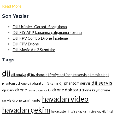
Read More
Son Yazılar
DJI Ürünleri Garanti Sorgulama
DJI FLY APP kapanma çalışmama sorunu
DJI FPV Combo Drone İnceleme
DJI FPV Drone
DJI Mavic Air 2 Sızıntılar
Tags
dji
dji inspire servis
dji antalya
dji fpv drone
dji fpv fiyat
dji mavic air
dji
dji servis
dji phantom servis
dji phantom 3 tamir
phantom 3 drone
drone
drone doktoru
drone kayıt
drone
dji spark
drone avcısı kartal
havadan video
servis
drone tamir
gimbal
havadan çekim
hexacopter
intel
inspire kaç kg
inspire kaç kilo