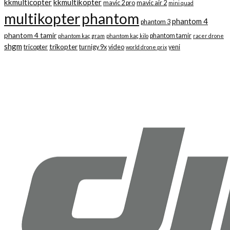
kkmulticopter
kkmultikopter
mavic 2 pro
mavic air 2
mini quad
multikopter
phantom
phantom 4
phantom 3
phantom 4 tamir
phantom tamir
phantom kaç gram
phantom kaç kilo
racer drone
shgm
trikopter
tricopter
turnigy 9x
video
yeni
world drone prix