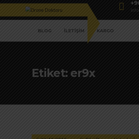
+9
inf
BLOG
İLETIŞIM
KARGO
Etiket:
er9x