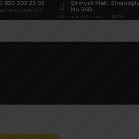
0 850 305 25 05
Şirinyalı Mah. Sinanoğl
No:36B
o@dronedoktoru.com
Muratpaşa / Antalya / TÜRKİYE