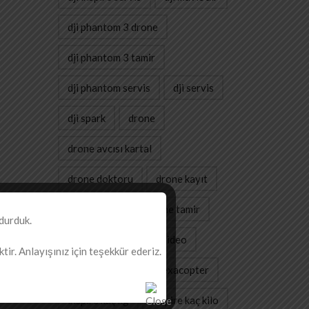
dji phantom 3 drone
dji phantom 3 tamir
dji phantom servis
dji servis
dji spark
drone
drone avcısı kartal
drone doktoru
drone kayıt
drone servis
drone tamir
durduk.
gimbal
havadan video
ir. Anlayışınız için teşekkür ederiz.
havadan çekim
hexacopter
inspire kaç kg
inspire kaç kilo