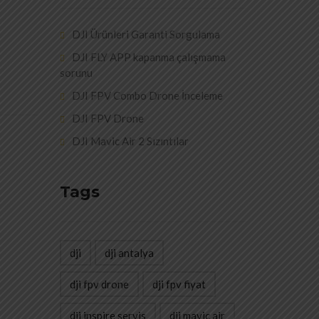
DJI Ürünleri Garanti Sorgulama
DJI FLY APP kapanma çalışmama
sorunu
DJI FPV Combo Drone İnceleme
DJI FPV Drone
DJI Mavic Air 2 Sızıntılar
Tags
dji
dji antalya
dji fpv drone
dji fpv fiyat
dji inspire servis
dji mavic air