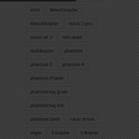
intel
kkmulticopter
kkmultikopter
mavic 2 pro
mavic air 2
mini quad
multikopter
phantom
phantom 3
phantom 4
phantom 4 tamir
phantom kaç gram
phantom kaç kilo
phantom tamir
racer drone
shgm
tricopter
trikopter