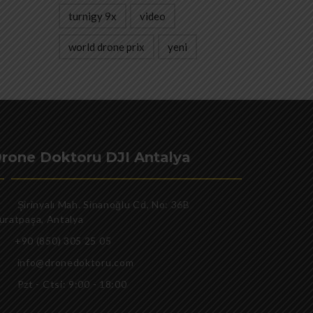
turnigy 9x
video
world drone prix
yeni
rone Doktoru DJI Antalya
Şirinyalı Mah. Sinanoğlu Cd, No: 36B
uratpaşa, Antalya
+90 (850) 305 25 05
info@dronedoktoru.com
Pzt - Ctsi: 9:00 - 18:00