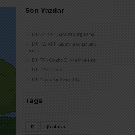
Son Yazılar
DJI Ürünleri Garanti Sorgulama
DJI FLY APP kapanma çalışmama
sorunu
DJI FPV Combo Drone İnceleme
DJI FPV Drone
DJI Mavic Air 2 Sızıntılar
Tags
dji
dji antalya