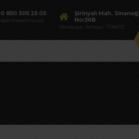
0 850 305 25 05
Şirinyalı Mah. Sinanoğ
No:36B
fo@dronedoktoru.com
Muratpaşa / Antalya / TÜRKİYE