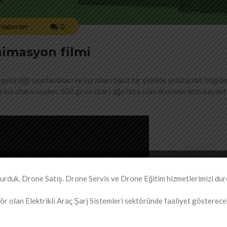
Haberler
0
imasyon filmi
etirdiği sınırlamaları ve kuralları basit bir şekilde anlatan bir bilgil
e kurallara uyalım. 500 gr ve üzeri ağırlıkta olan dronelarımızı kayde
duk. Drone Satış. Drone Servis ve Drone Eğitim hizmetlerimizi dur
r olan Elektrikli Araç Şarj Sistemleri sektöründe faaliyet gösterecekt