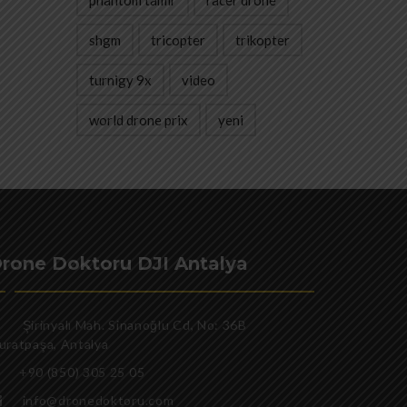
phantom tamir
racer drone
shgm
tricopter
trikopter
turnigy 9x
video
world drone prix
yeni
rone Doktoru DJI Antalya
Şirinyalı Mah. Sinanoğlu Cd, No: 36B
uratpaşa, Antalya
+90 (850) 305 25 05
info@dronedoktoru.com