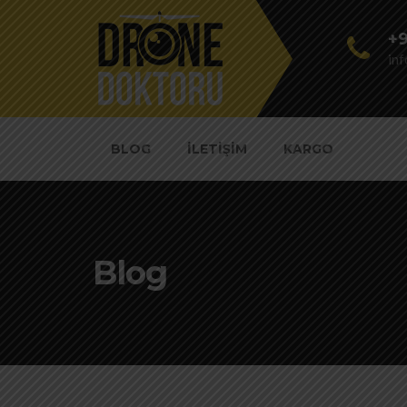
+9
in
BLOG
İLETIŞIM
KARGO
Blog