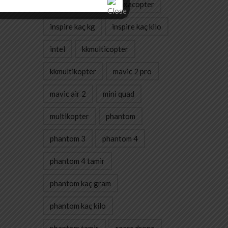
havadan çekim
hexacopter
inspire kaç kg
inspire kaç kilo
intel
kkmulticopter
kkmultikopter
mavic 2 pro
mavic air 2
mini quad
multikopter
phantom
phantom 3
phantom 4
phantom 4 tamir
phantom kaç gram
phantom kaç kilo