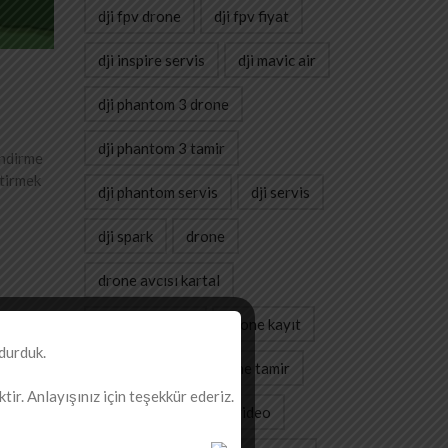
dji fpv drone
dji fpv fiyat
dji inspire servis
dji mavic air
dji phantom 3 drone
dji phantom 3 tamir
endirme
ttirmek
dji phantom servis
dji servis
dji spark
drone
drone avcısı kartal
drone doktoru
drone kayıt
durduk.
drone servis
drone tamir
ir. Anlayışınız için teşekkür ederiz.
gimbal
havadan video