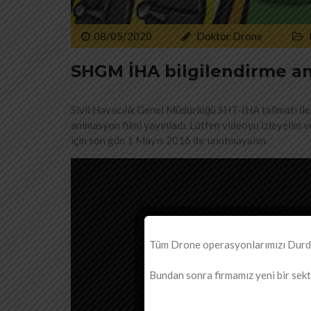
08/05/2020
Doktor Drone
SHGM İHA bilgilendirme an
Sivil Havacılık Genel Müdürlüğü SHT-IHA talimatı ile g
animasyon filmi yayınladı. Lütfen videoyu izleyelim v
için son gün 1 Mayıs 2016 dır unutmayalım.
Tüm Drone operasyonlarımızı Durdur
Bundan sonra firmamız yeni bir sektö