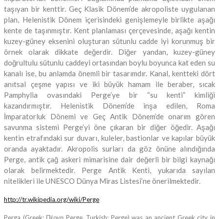
taşıyan bir kenttir. Geç Klasik Dönem’de akropoliste uygulanan
plan, Helenistik Dönem içerisindeki genişlemeyle birlikte aşağı
kente de taşınmıştır. Kent planlaması çerçevesinde, aşağı kentin
kuzey-güney eksenini oluşturan sütunlu cadde iyi korunmuş bir
örnek olarak dikkate değerdir. Diğer yandan, kuzey-güney
doğrultulu sütunlu caddeyi ortasından boylu boyunca kat eden su
kanalı ise, bu anlamda önemli bir tasarımdır. Kanal, kentteki dört
anıtsal çeşme yapısı ve iki büyük hamam ile beraber, sıcak
Pamphylia ovasındaki Perge’ye bir “su kenti” kimliği
kazandırmıştır. Helenistik Dönem’de inşa edilen, Roma
İmparatorluk Dönemi ve Geç Antik Dönem’de onarım gören
savunma sistemi Perge’yi öne çıkaran bir diğer öğedir. Aşağı
kentin etrafındaki sur duvarı, kuleler, bastionlar ve kapılar büyük
oranda ayaktadır. Akropolis surları da göz önüne alındığında
Perge, antik çağ askeri mimarisine dair değerli bir bilgi kaynağı
olarak belirmektedir. Perge Antik Kenti, yukarıda sayılan
nitelikleri ile UNESCO Dünya Miras Listesi’ne önerilmektedir.
http://tr.wikipedia.org/wiki/Perge
Perga (Greek: Πέργη Perge, Turkish: Perge) was an ancient Greek city in