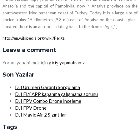
Anatolia and the capital of Pamphylia, now in Antalya province on the
southwestern Mediterranean coast of Turkey. Today it is a large site of
ancient ruins 15 kilometres (9.3 mi) east of Antalya on the coastal plain.
Located there is an acropolis dating back to the Bronze Age.[1]
http://en.wikipedia.org/wiki/Perga
Leave a comment
Yorum yapabilmek için
giriş yapmalısınız
.
Son Yazılar
DJI Ürünleri Garanti Sorgulama
DJI FLY APP kapanma çalışmama sorunu
DJI FPV Combo Drone İnceleme
DJI FPV Drone
DJI Mavic Air 2 Sızıntılar
Tags