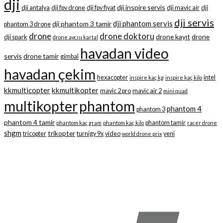
dji
dji inspire servis
dji antalya
dji fpv drone
dji fpv fiyat
dji mavic air
dji
dji servis
dji phantom servis
dji phantom 3 tamir
phantom 3 drone
drone
drone doktoru
drone kayıt
drone
dji spark
drone avcısı kartal
havadan video
servis
drone tamir
gimbal
havadan çekim
hexacopter
intel
inspire kaç kg
inspire kaç kilo
kkmulticopter
kkmultikopter
mavic 2 pro
mavic air 2
mini quad
multikopter
phantom
phantom 4
phantom 3
phantom 4 tamir
phantom tamir
phantom kaç gram
phantom kaç kilo
racer drone
shgm
trikopter
tricopter
turnigy 9x
video
yeni
world drone prix