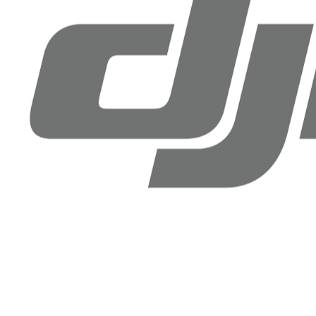
Drone Doktoru DJI Antalya
Şirinyalı Mah. Sinanoğlu Cd, No: 36B Muratpaşa, Antalya
+90 (850) 305 25 05