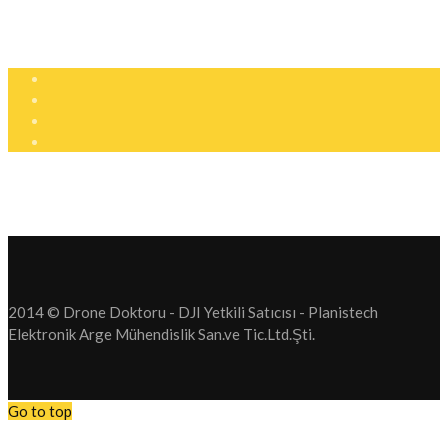
info@dronedoktoru.com
Pzt - Ctsi: 9:00 - 18:00
2014 © Drone Doktoru - DJI Yetkili Satıcısı - Planistech
Elektronik Arge Mühendislik San.ve Tic.Ltd.Şti.
Go to top