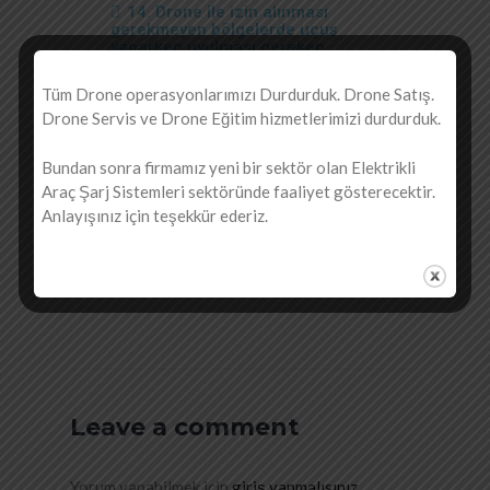
14. Drone ile izin alınması
gerekmeyen bölgelerde uçuş
yaparken uyulması gereken
kurallar nelerdir ?
Tüm Drone operasyonlarımızı Durdurduk. Drone Satış.
15.Ticari drone pilotları hangi
Drone Servis ve Drone Eğitim hizmetlerimizi durdurduk.
tarihe kadar eğitim almalıdır ?
Bundan sonra firmamız yeni bir sektör olan Elektrikli
16. Ticari Drone pilotlarının
alması gereken eğitim konuları ve
Araç Şarj Sistemleri sektöründe faaliyet gösterecektir.
saat leri nedir
Anlayışınız için teşekkür ederiz.
17. Kayıtlı Drone'ların İkinci el
satışı nasıl olacak ?
Leave a comment
Yorum yapabilmek için
giriş yapmalısınız
.