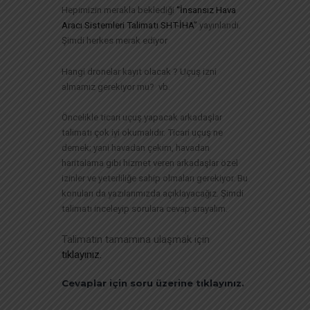
Hepimizin merakla beklediği
“İnsansız Hava
Aracı Sistemleri Talimatı SHT-İHA”
yayınlandı.
Şimdi herkes merak ediyor
Hangi dronelar kayıt olacak ? Uçuş izni
almamız gerekiyor mu? vb.
Öncelikle ticari uçuş yapacak arkadaşlar
talimatı çok iyi okumalıdır. Ticari uçuş ne
demek; yani havadan çekim, havadan
haritalama gibi hizmet veren arkadaşlar özel
izinler ve yeterliliğe sahip olmaları gerekiyor. Bu
konuları da yazılarımızda açıklayacağız. Şimdi
talimatı inceleyip sorulara cevap arayalım.
Talimatın tamamına ulaşmak için
tıklayınız.
Cevaplar için soru üzerine tıklayınız.