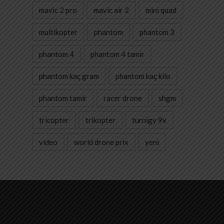
mavic 2 pro
mavic air 2
mini quad
multikopter
phantom
phantom 3
phantom 4
phantom 4 tamir
phantom kaç gram
phantom kaç kilo
phantom tamir
racer drone
shgm
tricopter
trikopter
turnigy 9x
video
world drone prix
yeni