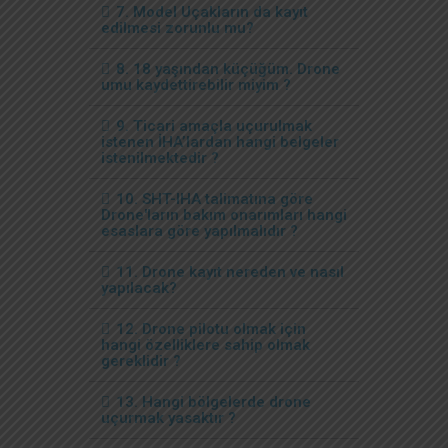
7. Model Uçakların da kayıt
edilmesi zorunlu mu?
8. 18 yaşından küçüğüm. Drone
umu kaydettirebilir miyim ?
9. Ticari amaçla uçurulmak
istenen İHA’lardan hangi belgeler
istenilmektedir ?
10. SHT-IHA talimatına göre
Drone'ların bakım onarımları hangi
esaslara göre yapılmalıdır ?
11. Drone kayıt nereden ve nasıl
yapılacak?
12. Drone pilotu olmak için
hangi özelliklere sahip olmak
gereklidir ?
13. Hangi bölgelerde drone
uçurmak yasaktır ?