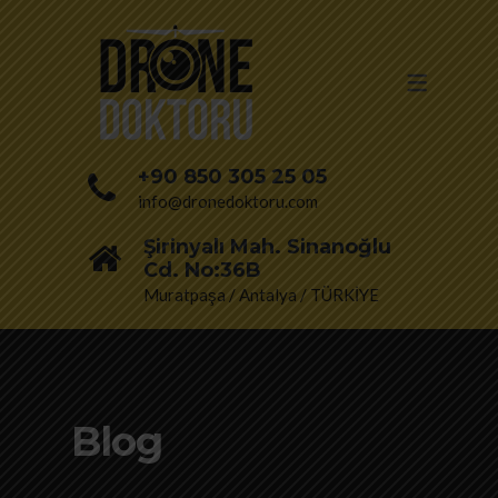
+90 850 305 25 05
info@dronedoktoru.com
Şirinyalı Mah. Sinanoğlu
Cd. No:36B
Muratpaşa / Antalya / TÜRKİYE
Blog