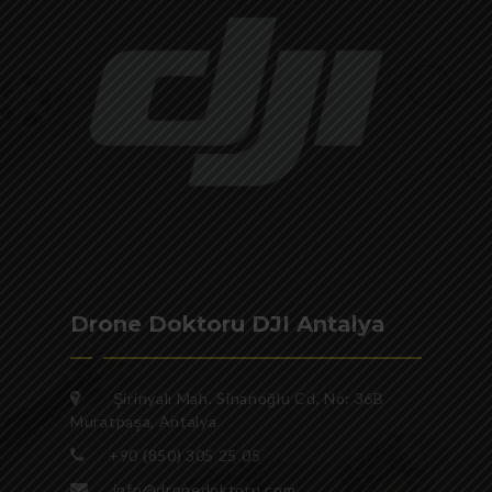
Drone Doktoru DJI Antalya
Şirinyalı Mah. Sinanoğlu Cd, No: 36B
Muratpaşa, Antalya
+90 (850) 305 25 05
info@dronedoktoru.com