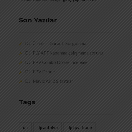
Son Yazılar
DJI Ürünleri Garanti Sorgulama
DJI FLY APP kapanma çalışmama sorunu
DJI FPV Combo Drone İnceleme
DJI FPV Drone
DJI Mavic Air 2 Sızıntılar
Tags
dji
dji antalya
dji fpv drone