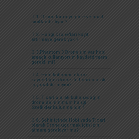
1. Drone lar neye göre ve nasıl
sınıflandırılıyor ?
2. Hangi Drone'ları kayıt
ettirmeye gerek yok ?
3.Phantom 3 Drone um var hobi
amaçlı kullanıyorum kaydettirmem
gerekli mi?
4. Hobi kullanımı olarak
kaydettiğim drone ile ticari olarak
iş yapabilir miyim?
5. Ticari olarak kullanacağım
drone da minimum hangi
özellikler bulunmalıdır ?
6. Şehir içinde Hobi yada Ticari
olarak Drone uçurmak için izin
almam gerekiyor mu?