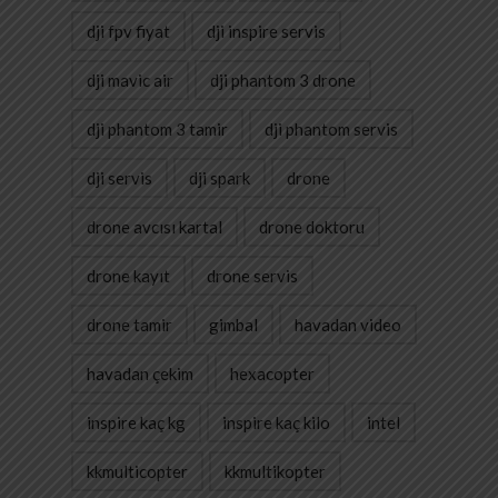
dji fpv fiyat
dji inspire servis
dji mavic air
dji phantom 3 drone
dji phantom 3 tamir
dji phantom servis
dji servis
dji spark
drone
drone avcısı kartal
drone doktoru
drone kayıt
drone servis
drone tamir
gimbal
havadan video
havadan çekim
hexacopter
inspire kaç kg
inspire kaç kilo
intel
kkmulticopter
kkmultikopter