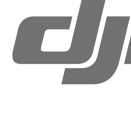
Drone Doktoru DJI Antalya
Şirinyalı Mah. Sinanoğlu Cd, No: 36B Muratpaşa, Antalya
+90 (850) 305 25 05