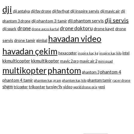
dji
dji inspire servis
dji antalya
dji fpv drone
dji fpv fiyat
dji mavic air
dji
dji servis
dji phantom servis
dji phantom 3 tamir
phantom 3 drone
drone
drone doktoru
drone kayıt
drone
dji spark
drone avcısı kartal
havadan video
servis
drone tamir
gimbal
havadan çekim
hexacopter
intel
inspire kaç kg
inspire kaç kilo
kkmulticopter
kkmultikopter
mavic 2 pro
mavic air 2
mini quad
multikopter
phantom
phantom 4
phantom 3
phantom 4 tamir
phantom tamir
phantom kaç gram
phantom kaç kilo
racer drone
shgm
trikopter
tricopter
turnigy 9x
video
yeni
world drone prix