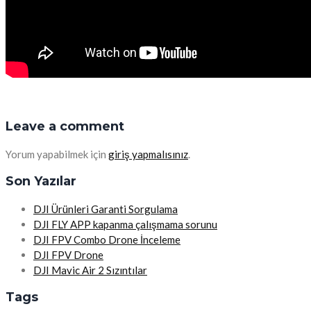
Leave a comment
Yorum yapabilmek için
giriş yapmalısınız
.
Son Yazılar
DJI Ürünleri Garanti Sorgulama
DJI FLY APP kapanma çalışmama sorunu
DJI FPV Combo Drone İnceleme
DJI FPV Drone
DJI Mavic Air 2 Sızıntılar
Tags