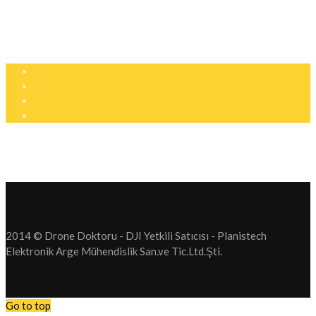
info@dronedoktoru.com
Pzt - Ctsi: 9:00 - 18:00
2014 © Drone Doktoru - DJI Yetkili Satıcısı - Planistech
Elektronik Arge Mühendislik San.ve Tic.Ltd.Şti.
Go to top