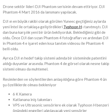
Drone sektör lideri DJI Phantom serisinin devam ettiriyor. DJI
Phantom 4 Mart 2016 da lansmanı yapılacak.
DJI ın en büyük rakibi olarak görülen Yuneec geçtiğimiz aylarda
yeni İntel ile ortaklaşa geliştirdikleri
Typhoon H
ı tanıtmıştı. DJI
dan buna karşılık yeni bir ürün bekliyorduk. Beklediğimiz gibi de
oldu. Önce DJI dan sızan Phantom 4 fotoğrafları ve ardından DJI
in Phantom 4 e işaret eden kısa tanıtım videosu ile Phantom 4
belli oldu.
Ayrıca DJI ın hedef takip sistemi adında bir sisteminde patentini
aldığı duyumlar arasında. Phantom 4 de görsel olarak nesne takip
sistemi olması da muhtemel.
Resimlerden ve söylentilerden anlaşıldığına göre Phantom 4 ün
şu özelliklerde olması bekleniyor
6 K Kamera
Katlanana iniş takımları
VPS ve Ultrasonic sensörlere ek olarak Typhoon H benzeri
önündeki engelleri algılayacak yeni sensörler