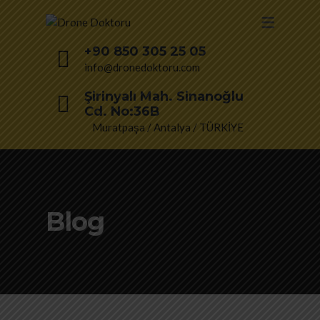
+90 850 305 25 05
info@dronedoktoru.com
Şirinyalı Mah. Sinanoğlu
Cd. No:36B
Muratpaşa / Antalya / TÜRKİYE
Blog