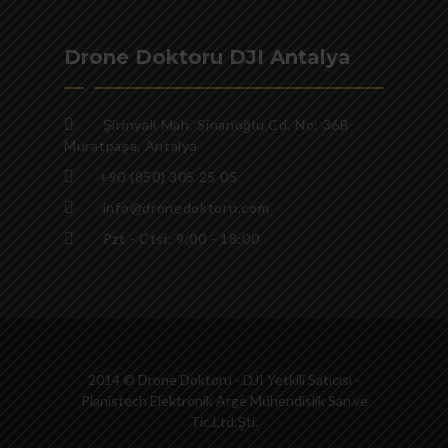
Drone Doktoru DJI Antalya
Şirinyalı Mah. Sinanoğlu Cd, No: 36B
Muratpaşa, Antalya
+90 (850) 305 25 05
info@dronedoktoru.com
Pzt - Ctsi: 9:00 - 18:00
2014 © Drone Doktoru - DJI Yetkili Satıcısı -
Planistech Elektronik Arge Mühendislik San.ve
Tic.Ltd.Şti.