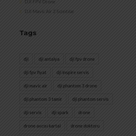
DJI FPV Drone
DJI Mavic Air 2 Sızıntılar
Tags
dji
dji antalya
dji fpv drone
dji fpv fiyat
dji inspire servis
dji mavic air
dji phantom 3 drone
dji phantom 3 tamir
dji phantom servis
dji servis
dji spark
drone
drone avcısı kartal
drone doktoru