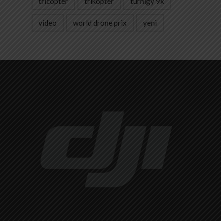
tricopter
trikopter
turnigy 9x
video
world drone prix
yeni