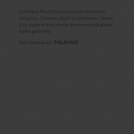
DJI Mavic Pro Drone larınıza servis hizmeti
veriyoruz. Cihazınız düştü ise üzülmeyin. Hemen
bize ulaşın en kısa sürede drone unuzu ilk günkü
haline getirelim.
Bize ulaşmak için
TIKLAYINIZ