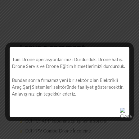
Leave a comment
Tüm Drone operasyonlarımızı Durdurduk. Drone Satış.
Yorum yapabilmek için
giriş yapmalısınız
.
Drone Servis ve Drone Eğitim hizmetlerimizi durdurduk.
Bundan sonra firmamız yeni bir sektör olan Elektrikli
Son Yazılar
Araç Şarj Sistemleri sektöründe faaliyet gösterecektir.
Anlayışınız için teşekkür ederiz.
DJI Ürünleri Garanti Sorgulama
DJI FLY APP kapanma çalışmama sorunu
DJI FPV Combo Drone İnceleme