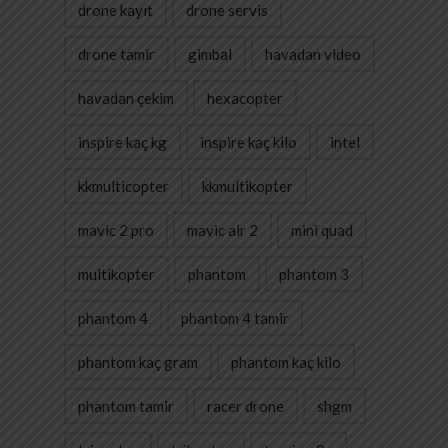
drone kayıt
drone servis
drone tamir
gimbal
havadan video
havadan çekim
hexacopter
inspire kaç kg
inspire kaç kilo
intel
kkmulticopter
kkmultikopter
mavic 2 pro
mavic air 2
mini quad
multikopter
phantom
phantom 3
phantom 4
phantom 4 tamir
phantom kaç gram
phantom kaç kilo
phantom tamir
racer drone
shgm