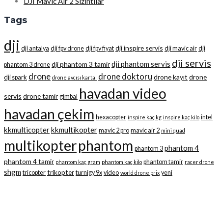
DJI Mavic Air 2 Sızıntılar
Tags
dji
dji inspire servis
dji antalya
dji fpv drone
dji fpv fiyat
dji mavic air
dji
dji servis
dji phantom servis
dji phantom 3 tamir
phantom 3 drone
drone
drone doktoru
drone kayıt
drone
dji spark
drone avcısı kartal
havadan video
servis
drone tamir
gimbal
havadan çekim
hexacopter
intel
inspire kaç kg
inspire kaç kilo
kkmulticopter
kkmultikopter
mavic 2 pro
mavic air 2
mini quad
multikopter
phantom
phantom 4
phantom 3
phantom 4 tamir
phantom tamir
phantom kaç gram
phantom kaç kilo
racer drone
shgm
trikopter
tricopter
turnigy 9x
video
yeni
world drone prix