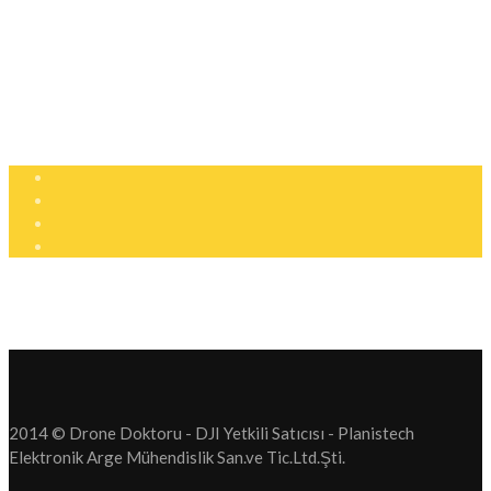
Şirinyalı Mah. Sinanoğlu Cd, No: 36B Muratpaşa, Antalya
+90 (850) 305 25 05
info@dronedoktoru.com
Pzt - Ctsi: 9:00 - 18:00
2014 © Drone Doktoru - DJI Yetkili Satıcısı - Planistech
Elektronik Arge Mühendislik San.ve Tic.Ltd.Şti.