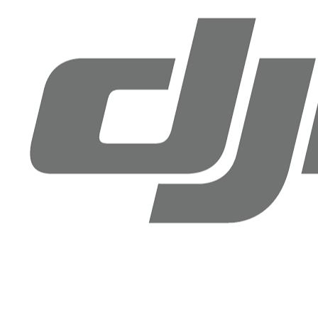
Drone Doktoru DJI Antalya
Şirinyalı Mah. Sinanoğlu Cd, No: 36B Muratpaşa, Antalya