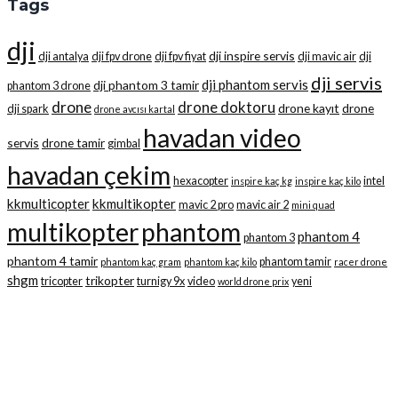
Tags
dji
dji inspire servis
dji antalya
dji fpv drone
dji fpv fiyat
dji mavic air
dji
dji servis
dji phantom servis
dji phantom 3 tamir
phantom 3 drone
drone
drone doktoru
drone kayıt
drone
dji spark
drone avcısı kartal
havadan video
servis
drone tamir
gimbal
havadan çekim
hexacopter
intel
inspire kaç kg
inspire kaç kilo
kkmulticopter
kkmultikopter
mavic 2 pro
mavic air 2
mini quad
multikopter
phantom
phantom 4
phantom 3
phantom 4 tamir
phantom tamir
phantom kaç gram
phantom kaç kilo
racer drone
shgm
trikopter
tricopter
turnigy 9x
video
yeni
world drone prix