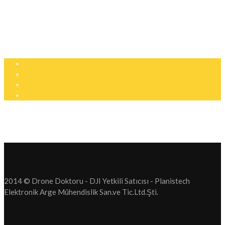
+90 (850) 305 25 05
info@dronedoktoru.com
Pzt - Ctsi: 9:00 - 18:00
2014 © Drone Doktoru - DJI Yetkili Satıcısı - Planistech
Elektronik Arge Mühendislik San.ve Tic.Ltd.Şti.