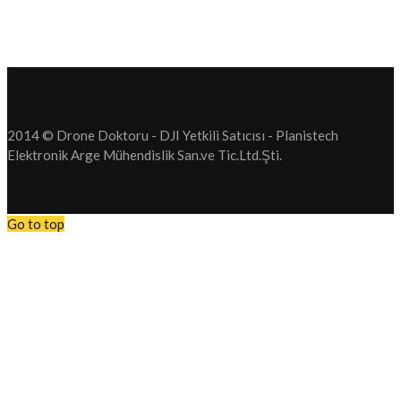
2014 © Drone Doktoru - DJI Yetkili Satıcısı - Planistech
Elektronik Arge Mühendislik San.ve Tic.Ltd.Şti.
Go to top
Tüm Drone operasyonlarımızı Durdurduk. Drone Satış. Drone Servis
Bundan sonra firmamız yeni bir sektör olan Elektrikli Araç Şarj Sist
teşekkür ederiz.