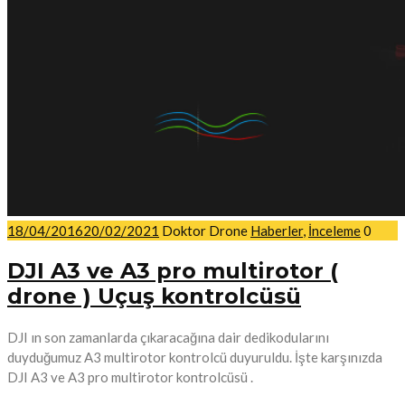
18/04/2016
20/02/2021
Doktor Drone
Haberler
,
İnceleme
0
DJI A3 ve A3 pro multirotor (
drone ) Uçuş kontrolcüsü
DJI ın son zamanlarda çıkaracağına dair dedikodularını
duyduğumuz A3 multirotor kontrolcü duyuruldu. İşte karşınızda
DJI A3 ve A3 pro multirotor kontrolcüsü .