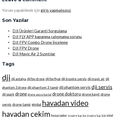
Yorum yapabilmek için
giriş yapmalısınız
.
Son Yazılar
DJI Ürünleri Garanti Sorgulama
DJI FLY APP kapanma çalışmama sorunu
DJI FPV Combo Drone İnceleme
DJI FPV Drone
DJI Mavic Air 2 Sızıntılar
Tags
dji
dji inspire servis
dji antalya
dji fpv drone
dji fpv fiyat
dji mavic air
dji
dji servis
dji phantom servis
dji phantom 3 tamir
phantom 3 drone
drone
drone doktoru
drone kayıt
drone
dji spark
drone avcısı kartal
havadan video
servis
drone tamir
gimbal
havadan çekim
hexacopter
intel
inspire kaç kg
inspire kaç kilo