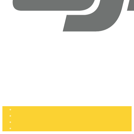
Drone Doktoru DJI Antalya
Şirinyalı Mah. Sinanoğlu Cd, No: 36B Muratpaşa, Antalya
+90 (850) 305 25 05
info@dronedoktoru.com
Pzt - Ctsi: 9:00 - 18:00