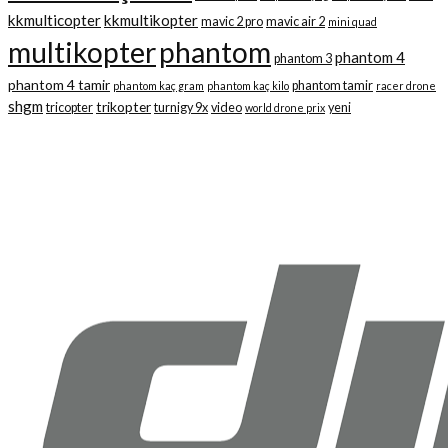
kkmulticopter
kkmultikopter
mavic 2 pro
mavic air 2
mini quad
multikopter
phantom
phantom 4
phantom 3
phantom 4 tamir
phantom tamir
phantom kaç gram
phantom kaç kilo
racer drone
shgm
trikopter
tricopter
turnigy 9x
video
yeni
world drone prix