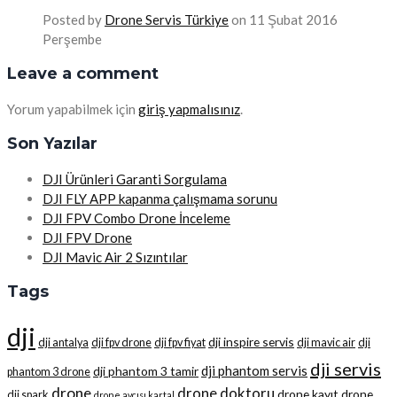
Posted by
Drone Servis Türkiye
on 11 Şubat 2016
Perşembe
Leave a comment
Yorum yapabilmek için
giriş yapmalısınız
.
Son Yazılar
DJI Ürünleri Garanti Sorgulama
DJI FLY APP kapanma çalışmama sorunu
DJI FPV Combo Drone İnceleme
DJI FPV Drone
DJI Mavic Air 2 Sızıntılar
Tags
dji
dji inspire servis
dji antalya
dji fpv drone
dji fpv fiyat
dji mavic air
dji
dji servis
dji phantom servis
dji phantom 3 tamir
phantom 3 drone
drone
drone doktoru
drone kayıt
drone
dji spark
drone avcısı kartal