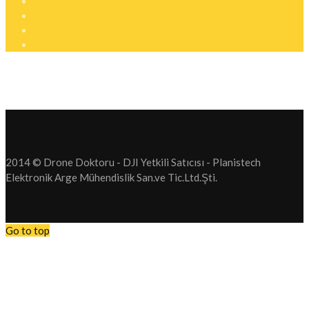
2014 © Drone Doktoru - DJI Yetkili Satıcısı - Planistech
Elektronik Arge Mühendislik San.ve Tic.Ltd.Şti.
Go to top
Tüm Drone operasyonlarımızı Durdurduk. Drone Satış. Drone Serv
hizmetlerimizi durdurduk.
Bundan sonra firmamız yeni bir sektör olan Elektrikli Araç Şarj Sis