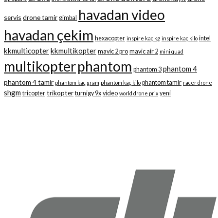
havadan video
servis
drone tamir
gimbal
havadan çekim
hexacopter
intel
inspire kaç kg
inspire kaç kilo
kkmulticopter
kkmultikopter
mavic 2 pro
mavic air 2
mini quad
multikopter
phantom
phantom 4
phantom 3
phantom 4 tamir
phantom tamir
phantom kaç gram
phantom kaç kilo
racer drone
shgm
trikopter
tricopter
turnigy 9x
video
yeni
world drone prix