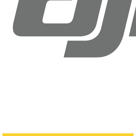
Drone Doktoru DJI Antalya
Şirinyalı Mah. Sinanoğlu Cd, No: 36B Muratpaşa, Antalya
+90 (850) 305 25 05
info@dronedoktoru.com
Pzt - Ctsi: 9:00 - 18:00