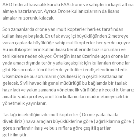
ABD federal havacılık kurulu FAA drone ve sahiplerini kayıt altına
almaya hazırlanıyor. Ayrıca Drone kullanıcılarının da lisans
almalarını zorunlu kılacak.
Son zamanlarda drone yani multikopterler herkes tarafından
kullanılmaya başladı. En ufak avuç içi büyüklüğünden 2 metreye
varan çaplarda büyüklüğe sahip multikopterler her yerde uçuyor.
Bu multikopterlerin kullanılması beraberinde bazı sorunları ve
tehlikelere neden oluyor. Örneğin insan üzerinde uçan drone lar
yada amacı dışında terör yada kaçakçılık için kullanılan drone lar
gibi. Bu sorunlar tüm ülkelerde yetkilileri endişelendirmektedir.
Ülkemizde de bu sorunların çözülmesi için çeşitli kısıtlamalar
gelecek. Sivil havacılık genel müdürlüğü bu bağlamda bir taslak
hazırladı ve yakın zamanda yönetmelik yürülüğe girecektir. Umarız
amatör yada profesyonel tüm kullanıcıları madur etmeyecek bir
yönetmelik yayınlanır.
Taslağı incelediğimizde multikopterler ( Drone yada iha da
diyebiliriz ) hava araçları büyüklüklerine göre ( ağırlıklarına göre )
göre sınıflandırılmış ve bu sınıflara göre çeşitli şartlar
getirilmiştir.