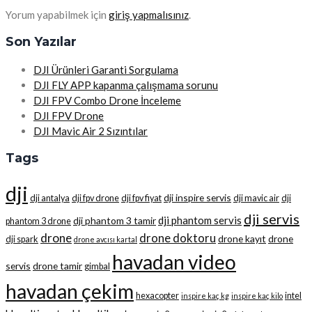
Yorum yapabilmek için
giriş yapmalısınız
.
Son Yazılar
DJI Ürünleri Garanti Sorgulama
DJI FLY APP kapanma çalışmama sorunu
DJI FPV Combo Drone İnceleme
DJI FPV Drone
DJI Mavic Air 2 Sızıntılar
Tags
dji
dji inspire servis
dji antalya
dji fpv drone
dji fpv fiyat
dji mavic air
dji
dji servis
dji phantom servis
dji phantom 3 tamir
phantom 3 drone
drone
drone doktoru
drone kayıt
drone
dji spark
drone avcısı kartal
havadan video
servis
drone tamir
gimbal
havadan çekim
hexacopter
intel
inspire kaç kg
inspire kaç kilo