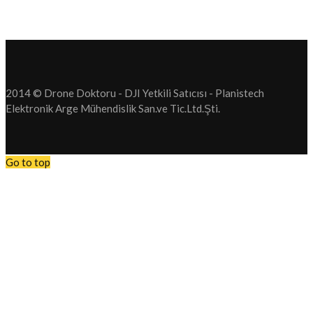
2014 © Drone Doktoru - DJI Yetkili Satıcısı - Planistech
Elektronik Arge Mühendislik San.ve Tic.Ltd.Şti.
Go to top
Tüm Drone operasyonlarımızı Durdurduk. Drone Satış. Drone Serv
hizmetlerimizi durdurduk.
Bundan sonra firmamız yeni bir sektör olan Elektrikli Araç Şarj Sis
faaliyet gösterecektir. Anlayışınız için teşekkür ederiz.