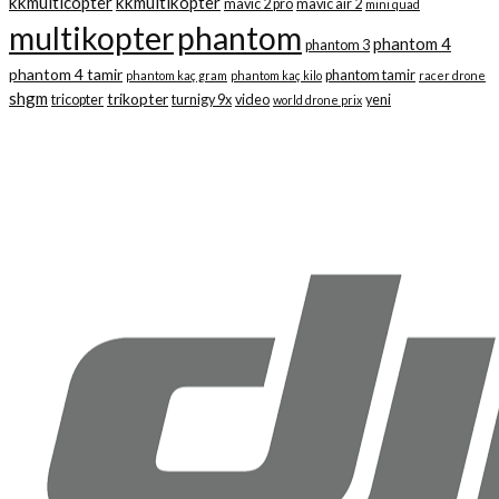
kkmulticopter
kkmultikopter
mavic 2 pro
mavic air 2
mini quad
multikopter
phantom
phantom 4
phantom 3
phantom 4 tamir
phantom tamir
phantom kaç gram
phantom kaç kilo
racer drone
shgm
trikopter
tricopter
turnigy 9x
video
yeni
world drone prix