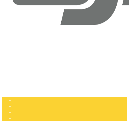
Drone Doktoru DJI Antalya
Şirinyalı Mah. Sinanoğlu Cd, No: 36B Muratpaşa, Antalya
+90 (850) 305 25 05
info@dronedoktoru.com
Pzt - Ctsi: 9:00 - 18:00