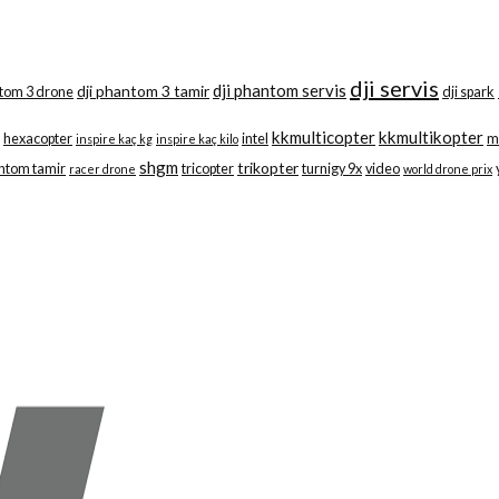
dji servis
dji phantom servis
dji phantom 3 tamir
ntom 3 drone
dji spark
kkmulticopter
kkmultikopter
hexacopter
intel
m
inspire kaç kg
inspire kaç kilo
shgm
trikopter
ntom tamir
tricopter
turnigy 9x
video
racer drone
world drone prix