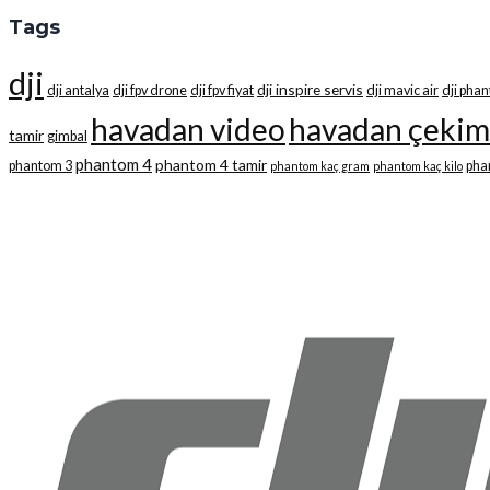
Tags
dji
dji inspire servis
dji antalya
dji fpv drone
dji fpv fiyat
dji mavic air
dji pha
havadan video
havadan çekim
tamir
gimbal
phantom 4
phantom 4 tamir
phantom 3
pha
phantom kaç gram
phantom kaç kilo