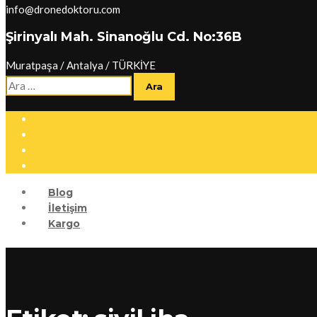
info@dronedoktoru.com
Şirinyalı Mah. Sinanoğlu Cd. No:36B
Muratpaşa / Antalya / TÜRKİYE
Arama:
Blog
İletişim
Kargo