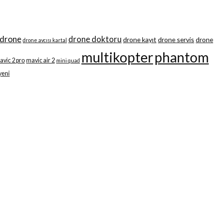
drone
drone doktoru
drone kayıt
drone servis
drone
drone avcısı kartal
multikopter
phantom
avic 2 pro
mavic air 2
mini quad
yeni