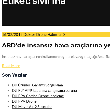
Etiket:
sivil iha
16/02/2015
Doktor Drone
Haberler
0
ABD’de insansız hava araçlarına ye
İnsansız hava araçlarının kullanımının giderek yaygınlaştığı Amerika 
Read More
Son Yazılar
DJI Ürünleri Garanti Sorgulama
DJI FLY APP kapanma çalışmama sorunu
DJI FPV Combo Drone İnceleme
DJI FPV Drone
DJI Mavic Air 2 Sızıntılar