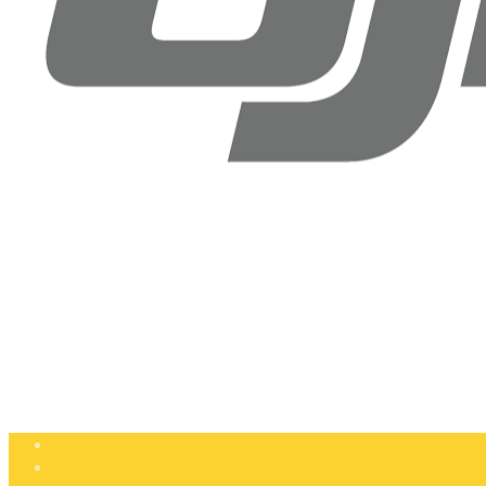
Drone Doktoru DJI Antalya
Şirinyalı Mah. Sinanoğlu Cd, No: 36B Muratpaşa, Antalya
+90 (850) 305 25 05
info@dronedoktoru.com
Pzt - Ctsi: 9:00 - 18:00