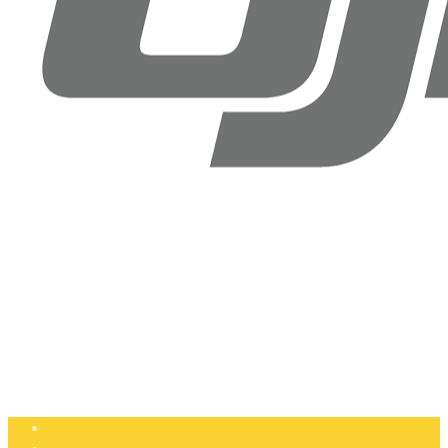
Drone Doktoru DJI Antalya
Şirinyalı Mah. Sinanoğlu Cd, No: 36B Muratpaşa, Antalya
+90 (850) 305 25 05
info@dronedoktoru.com
Pzt - Ctsi: 9:00 - 18:00