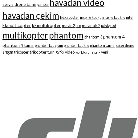
havadan video
servis
drone tamir
gimbal
havadan çekim
hexacopter
intel
inspire kaç kg
inspire kaç kilo
kkmulticopter
kkmultikopter
mavic 2 pro
mavic air 2
mini quad
multikopter
phantom
phantom 4
phantom 3
phantom 4 tamir
phantom tamir
phantom kaç gram
phantom kaç kilo
racer drone
shgm
trikopter
tricopter
turnigy 9x
video
yeni
world drone prix