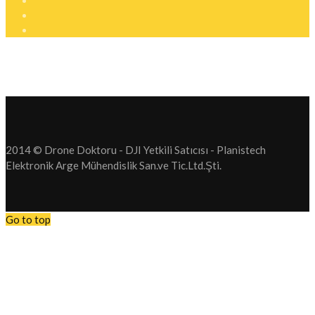
2014 © Drone Doktoru - DJI Yetkili Satıcısı - Planistech
Elektronik Arge Mühendislik San.ve Tic.Ltd.Şti.
Go to top
Tüm Drone operasyonlarımızı Durdurduk. Drone Satış. Drone Serv
hizmetlerimizi durdurduk.
Bundan sonra firmamız yeni bir sektör olan Elektrikli Araç Şarj Sis
faaliyet gösterecektir. Anlayışınız için teşekkür ederiz.