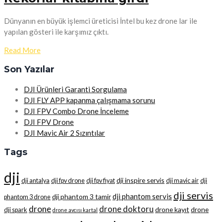
Dünyanın en büyük işlemci üreticisi İntel bu kez drone lar ile
yapılan gösteri ile karşımız çıktı.
Read More
Son Yazılar
DJI Ürünleri Garanti Sorgulama
DJI FLY APP kapanma çalışmama sorunu
DJI FPV Combo Drone İnceleme
DJI FPV Drone
DJI Mavic Air 2 Sızıntılar
Tags
dji
dji inspire servis
dji antalya
dji fpv drone
dji fpv fiyat
dji mavic air
dji
dji servis
dji phantom servis
dji phantom 3 tamir
phantom 3 drone
drone
drone doktoru
drone kayıt
drone
dji spark
drone avcısı kartal