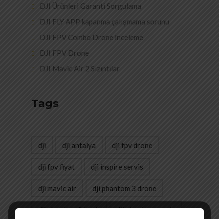
DJI Ürünleri Garanti Sorgulama
DJI FLY APP kapanma çalışmama sorunu
DJI FPV Combo Drone İnceleme
DJI FPV Drone
DJI Mavic Air 2 Sızıntılar
Tags
dji
dji antalya
dji fpv drone
dji fpv fiyat
dji inspire servis
dji mavic air
dji phantom 3 drone
dji phantom 3 tamir
dji phantom servis