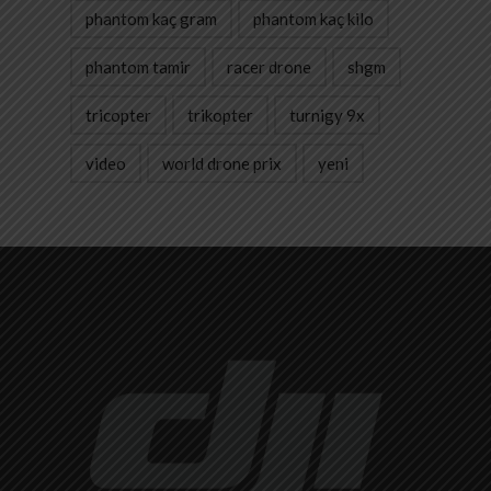
phantom kaç gram
phantom kaç kilo
phantom tamir
racer drone
shgm
tricopter
trikopter
turnigy 9x
video
world drone prix
yeni