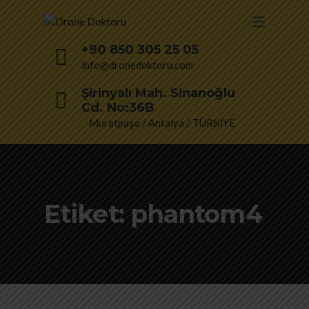
+90 850 305 25 05
info@dronedoktoru.com
Şirinyalı Mah. Sinanoğlu
Cd. No:36B
Muratpaşa / Antalya / TÜRKİYE
Etiket:
phantom4