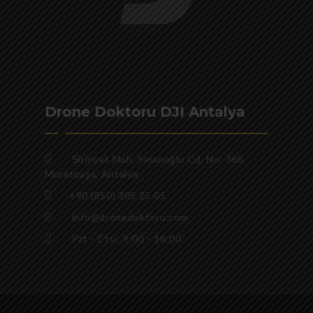
Drone Doktoru DJI Antalya
Şirinyalı Mah. Sinanoğlu Cd, No: 36B
Muratpaşa, Antalya
+90 (850) 305 25 05
info@dronedoktoru.com
Pzt - Ctsi: 9:00 - 18:00