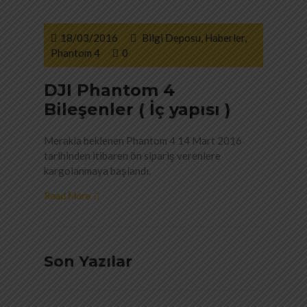
18/03/2016
Bilgi Deposu
,
Haberler
,
Phantom 4
0
DJI Phantom 4
Bileşenler ( İç yapısı )
Merakla beklenen Phantom 4 14 Mart 2016
tarihinden itibaren ön sipariş verenlere
kargolanmaya başlandı.
Read More
Son Yazılar