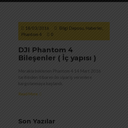
18/03/2016
Bilgi Deposu
,
Haberler
,
Phantom 4
0
DJI Phantom 4
Bileşenler ( İç yapısı )
Merakla beklenen Phantom 4 14 Mart 2016
tarihinden itibaren ön sipariş verenlere
kargolanmaya başlandı.
Read More
Son Yazılar