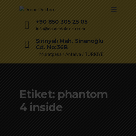
+90 850 305 25 05
info@dronedoktoru.com
Şirinyalı Mah. Sinanoğlu
Cd. No:36B
Muratpaşa / Antalya / TÜRKİYE
Etiket:
phantom
4 inside