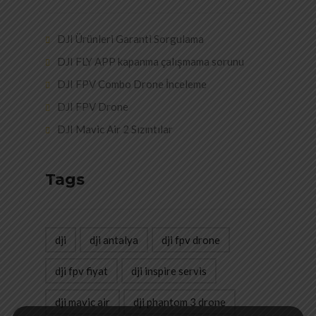
DJI Ürünleri Garanti Sorgulama
DJI FLY APP kapanma çalışmama sorunu
DJI FPV Combo Drone İnceleme
DJI FPV Drone
DJI Mavic Air 2 Sızıntılar
Tags
dji
dji antalya
dji fpv drone
dji fpv fiyat
dji inspire servis
dji mavic air
dji phantom 3 drone