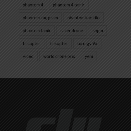
phantom 4
phantom 4 tamir
phantom kaç gram
phantom kaç kilo
phantom tamir
racer drone
shgm
tricopter
trikopter
turnigy 9x
video
world drone prix
yeni