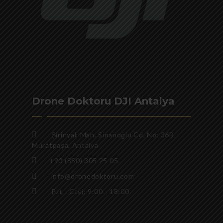
Drone Doktoru DJI Antalya
Şirinyalı Mah. Sinanoğlu Cd, No: 36B
Muratpaşa, Antalya
+90 (850) 305 25 05
info@dronedoktoru.com
Pzt - Ctsi: 9:00 - 18:00