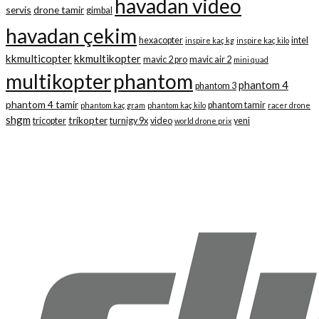
havadan video
servis
drone tamir
gimbal
havadan çekim
hexacopter
intel
inspire kaç kg
inspire kaç kilo
kkmulticopter
kkmultikopter
mavic 2 pro
mavic air 2
mini quad
multikopter
phantom
phantom 4
phantom 3
phantom 4 tamir
phantom tamir
phantom kaç gram
phantom kaç kilo
racer drone
shgm
trikopter
tricopter
turnigy 9x
video
yeni
world drone prix