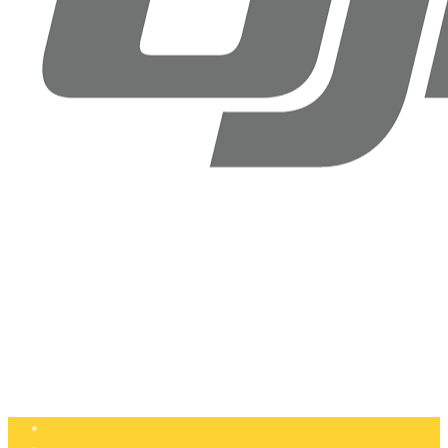
Drone Doktoru DJI Antalya
Şirinyalı Mah. Sinanoğlu Cd, No: 36B Muratpaşa, Antalya
+90 (850) 305 25 05
info@dronedoktoru.com
Pzt - Ctsi: 9:00 - 18:00