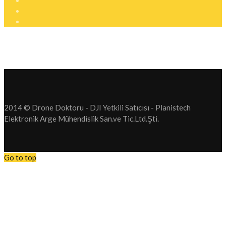
2014 © Drone Doktoru - DJI Yetkili Satıcısı - Planistech
Elektronik Arge Mühendislik San.ve Tic.Ltd.Şti.
Go to top
Tüm Drone operasyonlarımızı Durdurduk. Drone Satış. Drone Serv
hizmetlerimizi durdurduk.
Bundan sonra firmamız yeni bir sektör olan Elektrikli Araç Şarj Sis
faaliyet gösterecektir. Anlayışınız için teşekkür ederiz.