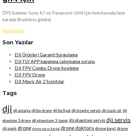
DYS Summer Sony A7 ve Panasonic GH4 için hem havada hem
karada Brushless gimbal
Read More
Son Yazılar
DJI Ürünleri Garanti Sorgulama
DJI FLY APP kapanma çalışmama sorunu
DJI FPV Combo Drone İnceleme
DJI FPV Drone
DJI Mavic Air 2 Sızıntılar
Tags
dji
dji inspire servis
dji antalya
dji fpv drone
dji fpv fiyat
dji mavic air
dji
dji servis
dji phantom servis
dji phantom 3 tamir
phantom 3 drone
drone
drone doktoru
drone kayıt
drone
dji spark
drone avcısı kartal