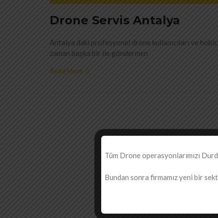
Drone Servis Antalya
Antalya daki profesyonel drone kullanıcıları ve hobici
zaman başka bir ile göndermen
Read More
Tüm Drone operasyonlarımızı Durdur
Bundan sonra firmamız yeni bir sektö