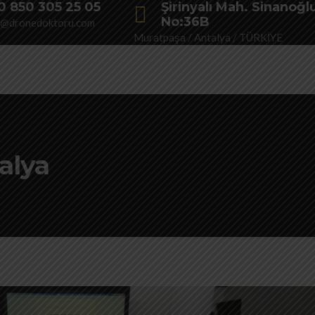
0 850 305 25 05
Şirinyalı Mah. Sinanoğl
No:36B
o@dronedoktoru.com
Muratpaşa / Antalya / TÜRKİYE
talya