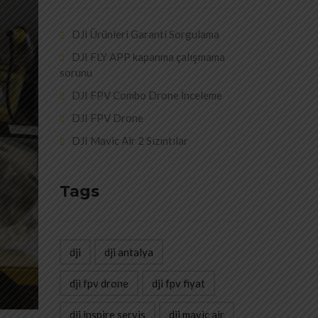
DJI Ürünleri Garanti Sorgulama
DJI FLY APP kapanma çalışmama
sorunu
DJI FPV Combo Drone İnceleme
DJI FPV Drone
DJI Mavic Air 2 Sızıntılar
Tags
dji
dji antalya
dji fpv drone
dji fpv fiyat
dji inspire servis
dji mavic air