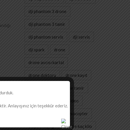
dji phantom 3 drone
dji phantom 3 tamir
andığı
dji phantom servis
dji servis
dji spark
drone
drone avcısı kartal
drone doktoru
drone kayıt
drone servis
drone tamir
durduk.
gimbal
havadan video
ir. Anlayışınız için teşekkür ederiz.
havadan çekim
hexacopter
inspire kaç kg
inspire kaç kilo