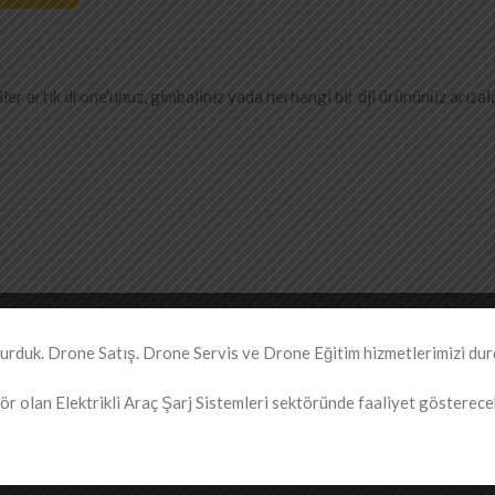
ler artık drone’unuz, gimbaliniz yada herhangi bir dji ürününüz arızal
duk. Drone Satış. Drone Servis ve Drone Eğitim hizmetlerimizi dur
r olan Elektrikli Araç Şarj Sistemleri sektöründe faaliyet gösterecekt