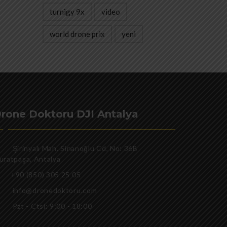
turnigy 9x
video
world drone prix
yeni
rone Doktoru DJI Antalya
Şirinyalı Mah. Sinanoğlu Cd, No: 36B
uratpaşa, Antalya
+90 (850) 305 25 05
info@dronedoktoru.com
Pzt - Ctsi: 9:00 - 18:00