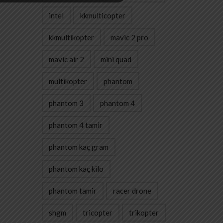
intel
kkmulticopter
kkmultikopter
mavic 2 pro
mavic air 2
mini quad
multikopter
phantom
phantom 3
phantom 4
phantom 4 tamir
phantom kaç gram
phantom kaç kilo
phantom tamir
racer drone
shgm
tricopter
trikopter