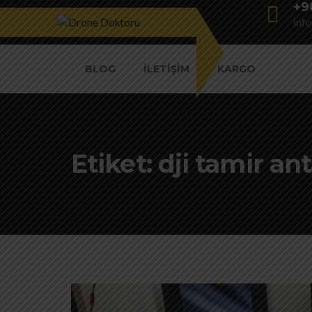
+9
inf
BLOG
İLETIŞIM
KARGO
Etiket:
dji tamir an