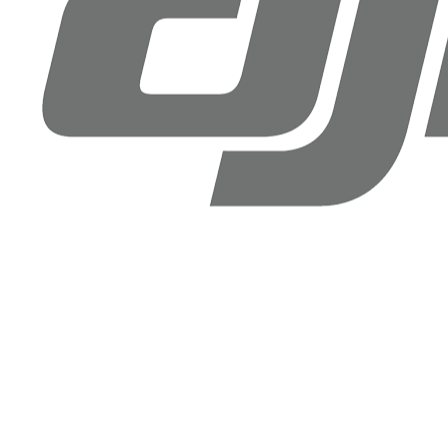
Drone Doktoru DJI Antalya
Şirinyalı Mah. Sinanoğlu Cd, No: 36B Muratpaşa, Antalya
+90 (850) 305 25 05
info@dronedoktoru.com
Pzt - Ctsi: 9:00 - 18:00