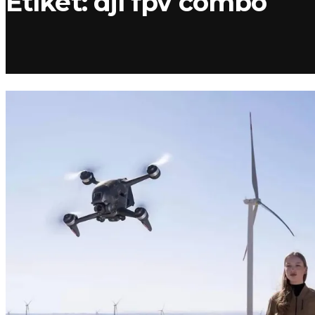
Etiket:
dji fpv combo