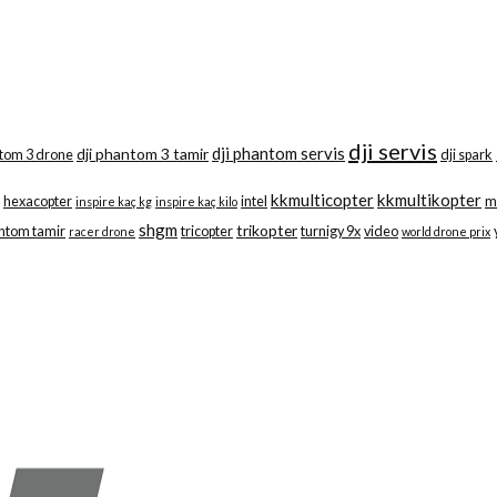
dji servis
dji phantom servis
dji phantom 3 tamir
ntom 3 drone
dji spark
kkmulticopter
kkmultikopter
hexacopter
intel
m
inspire kaç kg
inspire kaç kilo
shgm
trikopter
ntom tamir
tricopter
turnigy 9x
video
racer drone
world drone prix