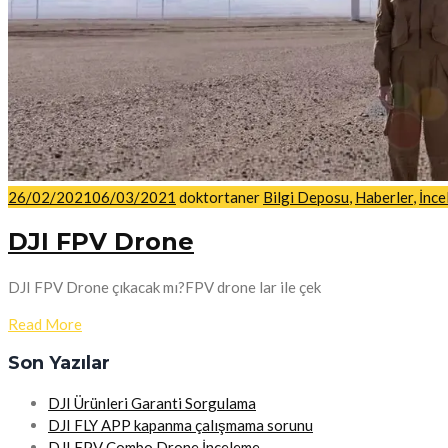
26/02/2021
06/03/2021
doktortaner
Bilgi Deposu
,
Haberler
,
İnce
DJI FPV Drone
DJI FPV Drone çıkacak mı?FPV drone lar ile çek
Read More
Son Yazılar
DJI Ürünleri Garanti Sorgulama
DJI FLY APP kapanma çalışmama sorunu
DJI FPV Combo Drone İnceleme