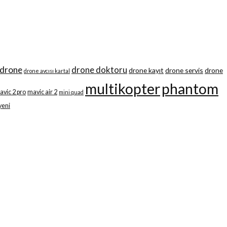
drone
drone doktoru
drone kayıt
drone servis
drone
drone avcısı kartal
multikopter
phantom
avic 2 pro
mavic air 2
mini quad
yeni