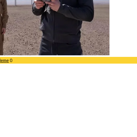
leme
0