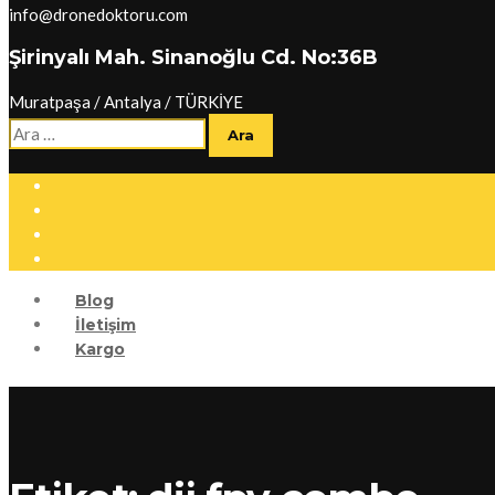
info@dronedoktoru.com
Şirinyalı Mah. Sinanoğlu Cd. No:36B
Muratpaşa / Antalya / TÜRKİYE
Arama:
Blog
İletişim
Kargo