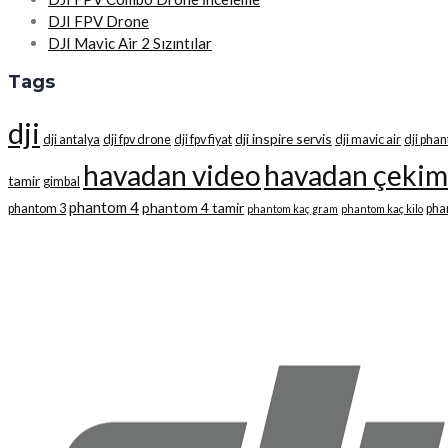
DJI FPV Drone
DJI Mavic Air 2 Sızıntılar
Tags
dji
dji inspire servis
dji antalya
dji fpv drone
dji fpv fiyat
dji mavic air
dji pha
havadan video
havadan çekim
tamir
gimbal
phantom 4
phantom 4 tamir
phantom 3
pha
phantom kaç gram
phantom kaç kilo