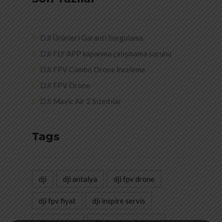
DJI Ürünleri Garanti Sorgulama
DJI FLY APP kapanma çalışmama sorunu
DJI FPV Combo Drone İnceleme
DJI FPV Drone
DJI Mavic Air 2 Sızıntılar
Tags
dji
dji antalya
dji fpv drone
dji fpv fiyat
dji inspire servis