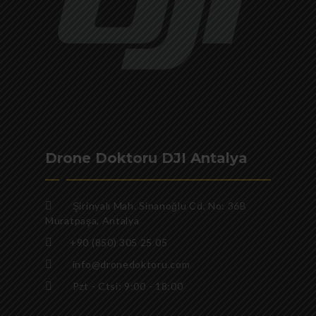
Drone Doktoru DJI Antalya
Şirinyalı Mah. Sinanoğlu Cd, No: 36B
Muratpaşa, Antalya
+90 (850) 305 25 05
info@dronedoktoru.com
Pzt - Ctsi: 9:00 - 18:00