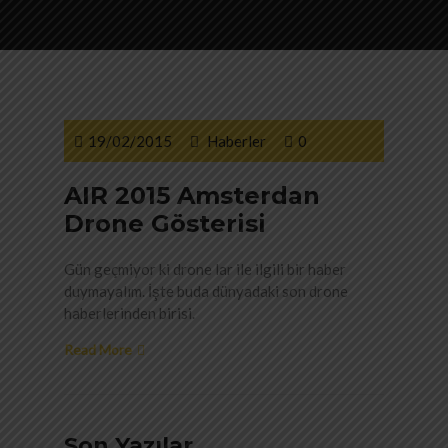
19/02/2015
Haberler
0
AIR 2015 Amsterdan
Drone Gösterisi
Gün geçmiyor ki drone lar ile ilgili bir haber
duymayalım. İşte buda dünyadaki son drone
haberlerinden birisi.
Read More
Son Yazılar