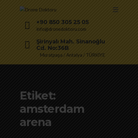
+90 850 305 25 05
info@dronedoktoru.com
Şirinyalı Mah. Sinanoğlu
Cd. No:36B
Muratpaşa / Antalya / TÜRKİYE
Etiket:
amsterdam
arena