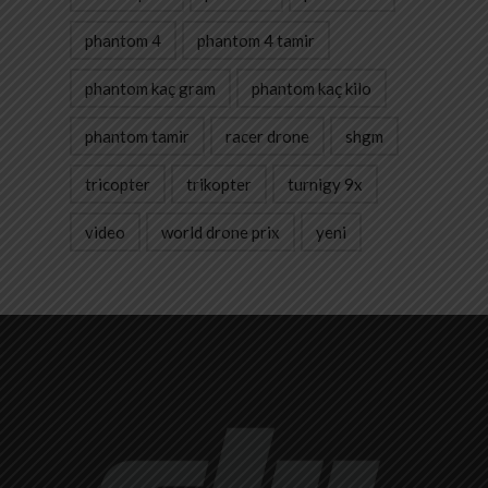
phantom 4
phantom 4 tamir
phantom kaç gram
phantom kaç kilo
phantom tamir
racer drone
shgm
tricopter
trikopter
turnigy 9x
video
world drone prix
yeni